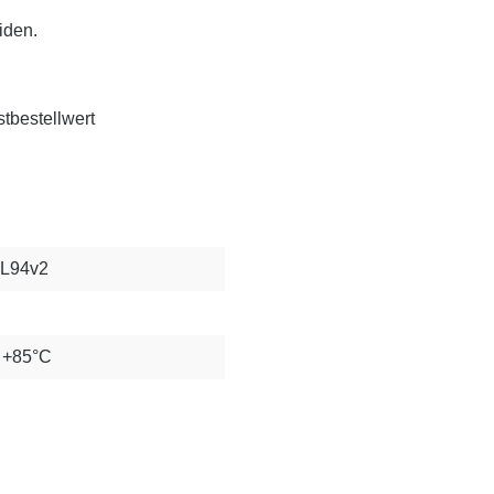
iden.
tbestellwert
UL94v2
s +85°C