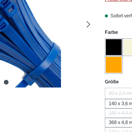
Sofort verf
auswä
Farbe
Schwarz
Orange
ausw
Größe
80 x 2,5 m
(Diese
140 x 3,6
160 x 4,8
(Dies
368 x 4,8
740 x 4,8