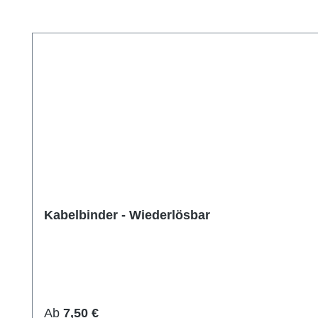
Produktgalerie überspringen
Kabelbinder - Wiederlösbar
Regulärer Preis:
Ab
7,50 €