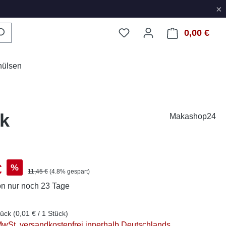
×
0,00 €
Ware
hülsen
ck
Makashop24
s:
€
%
Regulärer Preis:
11,45 €
(4.8% gespart)
on
nur noch 23 Tage
tück
(0,01 € / 1 Stück)
 MwSt. versandkostenfrei innerhalb Deutschlands