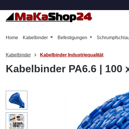
m Hauptinhalt springen
Zur Suche springen
Zur Hauptnavigation springen
Home
Kabelbinder
Befestigungen
Schrumpfschla
Kabelbinder
Kabelbinder Industriequalität
Kabelbinder PA6.6 | 100 
Bildergalerie überspringen