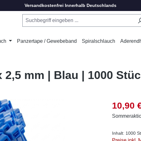
Versandkostenfrei Innerhalb Deutschlands
uch
Panzertape / Gewebeband
Spiralschlauch
Aderend
x 2,5 mm | Blau | 1000 Stü
Verkaufsprei
10,90 
Sommerakti
Inhalt:
1000 S
Preise inkl.