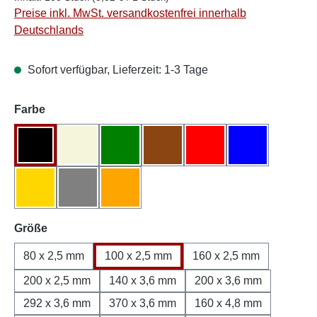
Preise inkl. MwSt. versandkostenfrei innerhalb
Deutschlands
Sofort verfügbar, Lieferzeit: 1-3 Tage
auswählen
Farbe
Schwarz
Natur/Weiß
Grün
Braun
Rot
Blau
Gelb
Grau
Orange
auswählen
Größe
80 x 2,5 mm
100 x 2,5 mm
160 x 2,5 mm
200 x 2,5 mm
140 x 3,6 mm
200 x 3,6 mm
292 x 3,6 mm
370 x 3,6 mm
160 x 4,8 mm