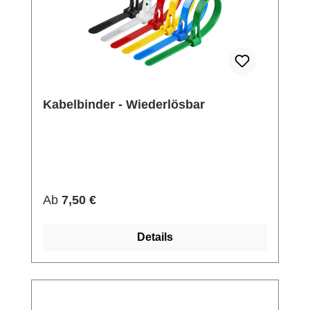
Kabelbinder - Wiederlösbar
Regulärer Preis:
Ab
7,50 €
Details