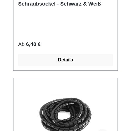
Schraubsockel - Schwarz & Weiß
Regulärer Preis:
Ab
6,40 €
Details