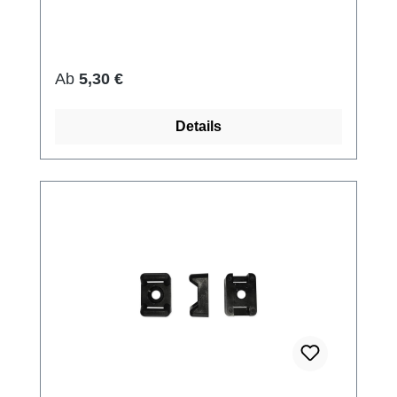
Regulärer Preis:
Ab
5,30 €
Details