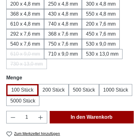
200 x 4,8 mm
250 x 4,8 mm
300 x 4,8 mm
368 x 4,8 mm
430 x 4,8 mm
550 x 4,8 mm
610 x 4,8 mm
740 x 4,8 mm
200 x 7,6 mm
292 x 7,6 mm
368 x 7,6 mm
450 x 7,6 mm
540 x 7,6 mm
750 x 7,6 mm
530 x 9,0 mm
610 x 9,0 mm
710 x 9,0 mm
530 x 13,0 mm
(Diese Option ist zurzeit nicht verfügbar.)
730 x 13,0 mm
(Diese Option ist zurzeit nicht verfügbar.)
auswählen
Menge
100 Stück
200 Stück
500 Stück
1000 Stück
5000 Stück
Produkt Anzahl: Gib den gewünschten Wert e
In den Warenkorb
Zum Merkzettel hinzufügen