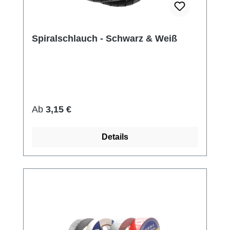
Spiralschlauch - Schwarz & Weiß
Regulärer Preis:
Ab
3,15 €
Details