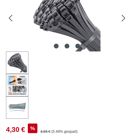
Verkaufspreis:
%
4,30 €
Regulärer Preis:
4,55 €
(5.49% gespart)