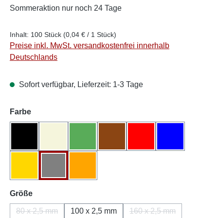
Sommeraktion
nur noch 24 Tage
Inhalt:
100 Stück
(0,04 € / 1 Stück)
Preise inkl. MwSt. versandkostenfrei innerhalb
Deutschlands
Sofort verfügbar, Lieferzeit: 1-3 Tage
auswählen
Farbe
Schwarz
Natur/Weiß
Grün
Braun
Rot
Blau
(Diese Option ist zurzeit nicht verfügbar.)
Gelb
Grau
Orange
auswählen
Größe
80 x 2,5 mm
100 x 2,5 mm
160 x 2,5 mm
(Diese Option ist zurzeit nicht verfügbar.)
(Diese Option ist zurz