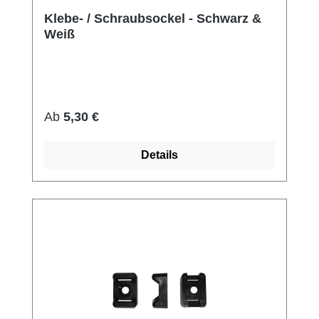
Klebe- / Schraubsockel - Schwarz &
Weiß
Regulärer Preis:
Ab
5,30 €
Details