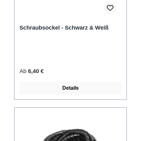
Schraubsockel - Schwarz & Weiß
Regulärer Preis:
Ab
6,40 €
Details