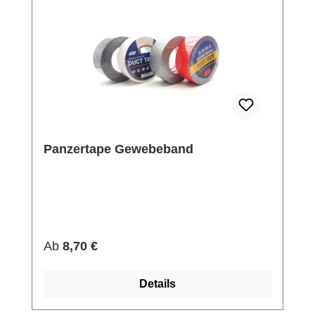
Panzertape Gewebeband
Regulärer Preis:
Ab
8,70 €
Details