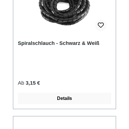
Spiralschlauch - Schwarz & Weiß
Regulärer Preis:
Ab
3,15 €
Details