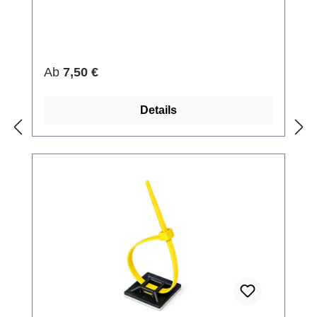
Regulärer Preis:
Ab
7,50 €
Details