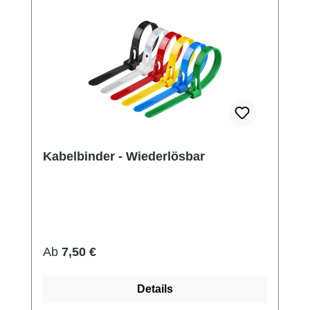
Kabelbinder - Wiederlösbar
Regulärer Preis:
Ab
7,50 €
Details