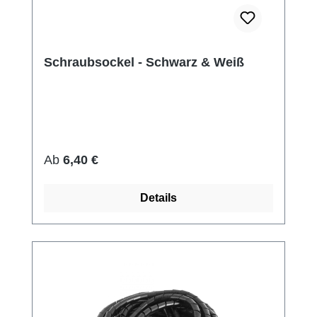
Schraubsockel - Schwarz & Weiß
Regulärer Preis:
Ab
6,40 €
Details