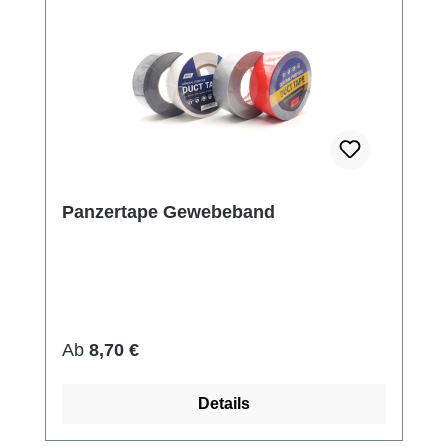
Panzertape Gewebeband
Regulärer Preis:
Ab
8,70 €
Details