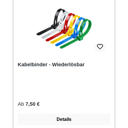
Kabelbinder - Wiederlösbar
Regulärer Preis:
Ab
7,50 €
Details