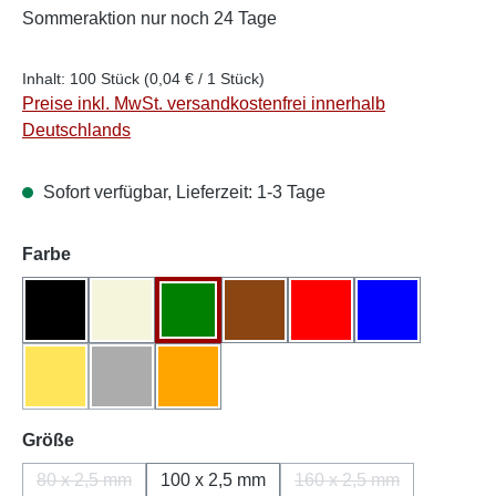
Sommeraktion
nur noch 24 Tage
Inhalt:
100 Stück
(0,04 € / 1 Stück)
Preise inkl. MwSt. versandkostenfrei innerhalb
Deutschlands
Sofort verfügbar, Lieferzeit: 1-3 Tage
auswählen
Farbe
Schwarz
Natur/Weiß
Grün
Braun
Rot
Blau
Gelb
Grau
Orange
(Diese Option ist zurzeit nicht verfügbar.)
(Diese Option ist zurzeit nicht verfügbar.)
auswählen
Größe
80 x 2,5 mm
100 x 2,5 mm
160 x 2,5 mm
(Diese Option ist zurzeit nicht verfügbar.)
(Diese Option ist zurz