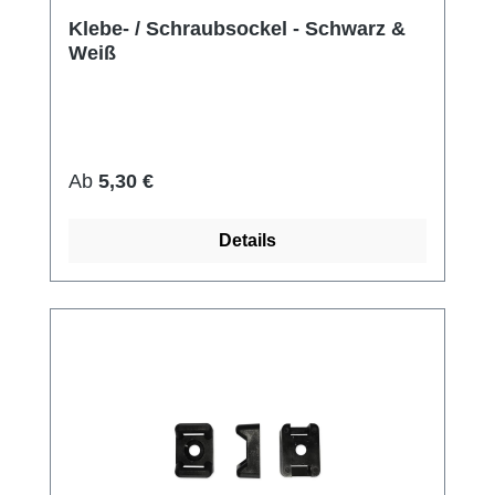
Klebe- / Schraubsockel - Schwarz &
Weiß
Regulärer Preis:
Ab
5,30 €
Details