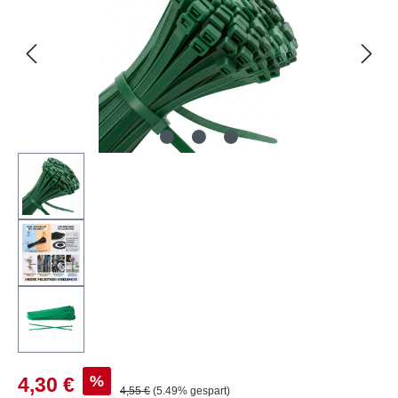
Verkaufspreis:
%
4,30 €
Regulärer Preis:
4,55 €
(5.49% gespart)