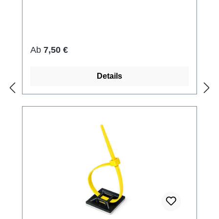
Regulärer Preis:
Ab
7,50 €
Details