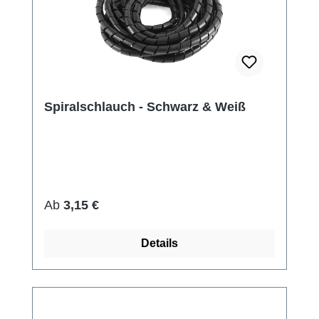
Spiralschlauch - Schwarz & Weiß
Regulärer Preis:
Ab
3,15 €
Details