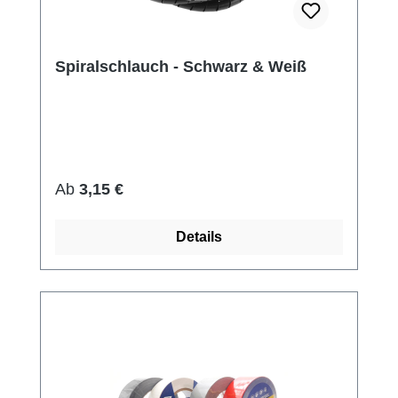
Spiralschlauch - Schwarz & Weiß
Regulärer Preis:
Ab
3,15 €
Details