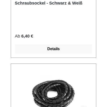
Schraubsockel - Schwarz & Weiß
Regulärer Preis:
Ab
6,40 €
Details