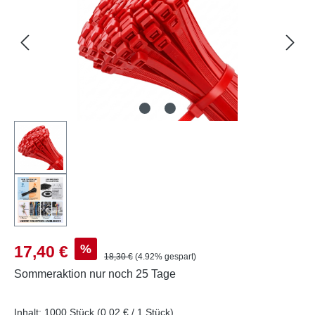
Verkaufspreis:
%
17,40 €
Regulärer Preis:
18,30 €
(4.92% gespart)
Sommeraktion
nur noch 25 Tage
Inhalt:
1000 Stück
(0,02 € / 1 Stück)