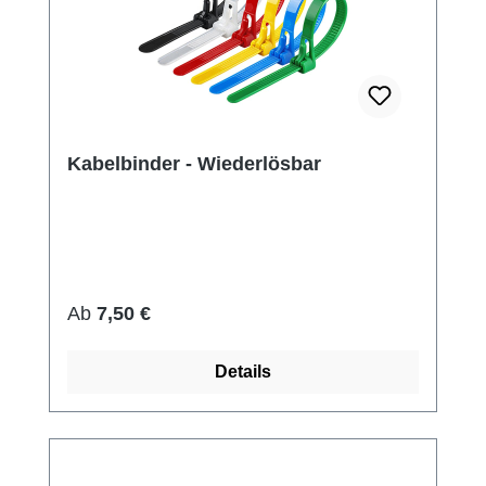
Kabelbinder - Wiederlösbar
Regulärer Preis:
Ab
7,50 €
Details