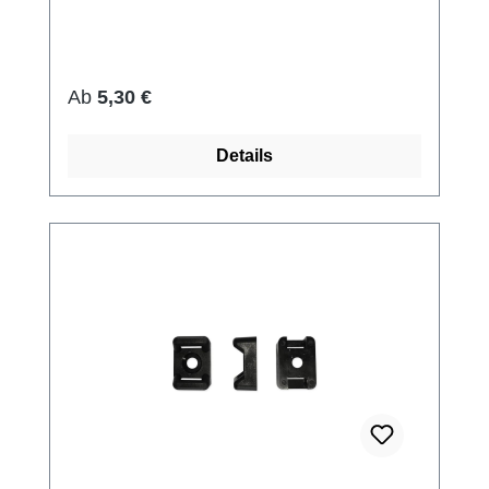
Regulärer Preis:
Ab
5,30 €
Details