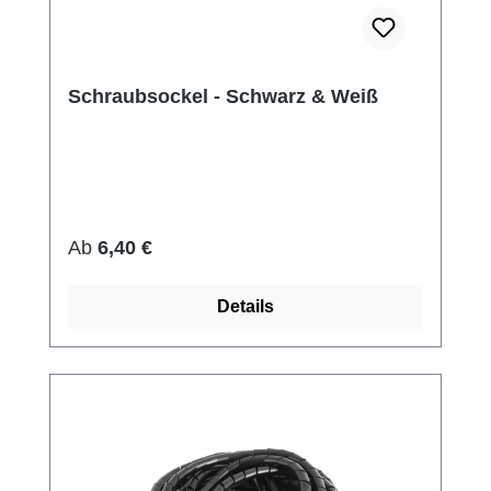
Schraubsockel - Schwarz & Weiß
Regulärer Preis:
Ab
6,40 €
Details