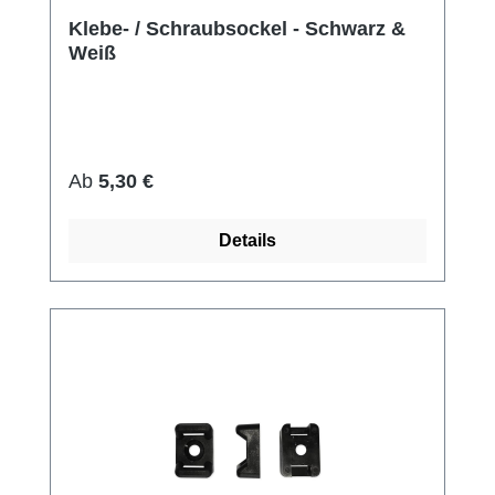
Klebe- / Schraubsockel - Schwarz &
Weiß
Regulärer Preis:
Ab
5,30 €
Details