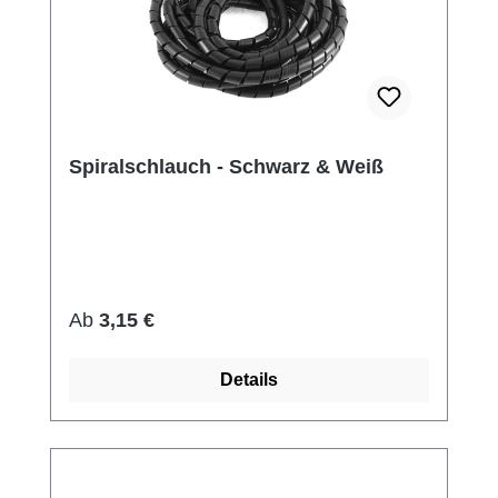
Spiralschlauch - Schwarz & Weiß
Regulärer Preis:
Ab
3,15 €
Details