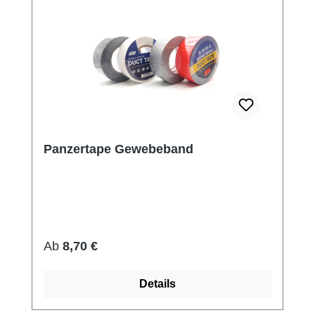
Panzertape Gewebeband
Regulärer Preis:
Ab
8,70 €
Details