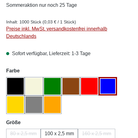
Sommeraktion
nur noch 25 Tage
Inhalt:
1000 Stück
(0,03 € / 1 Stück)
Preise inkl. MwSt. versandkostenfrei innerhalb
Deutschlands
Sofort verfügbar, Lieferzeit: 1-3 Tage
auswählen
Farbe
Schwarz
Natur/Weiß
Grün
Braun
Rot
Blau
Gelb
Grau
Orange
auswählen
Größe
80 x 2,5 mm
100 x 2,5 mm
160 x 2,5 mm
(Diese Option ist zurzeit nicht verfügbar.)
(Diese Option ist zurz