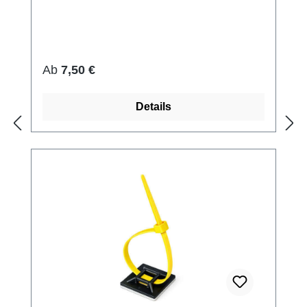
Regulärer Preis:
Ab
7,50 €
Details