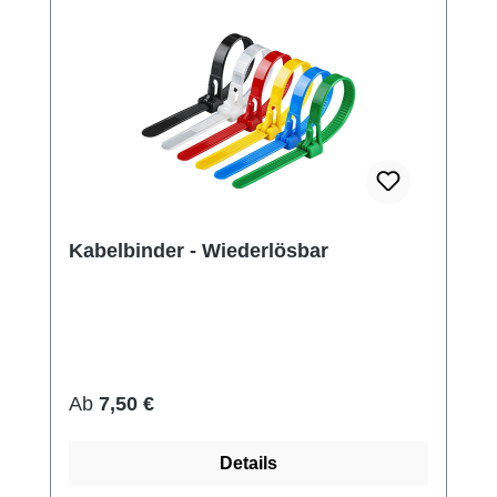
Kabelbinder - Wiederlösbar
Regulärer Preis:
Ab
7,50 €
Details