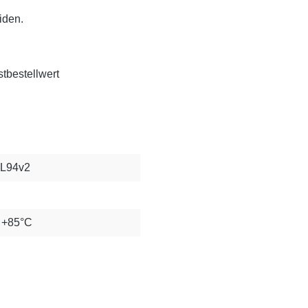
iden.
tbestellwert
UL94v2
s +85°C