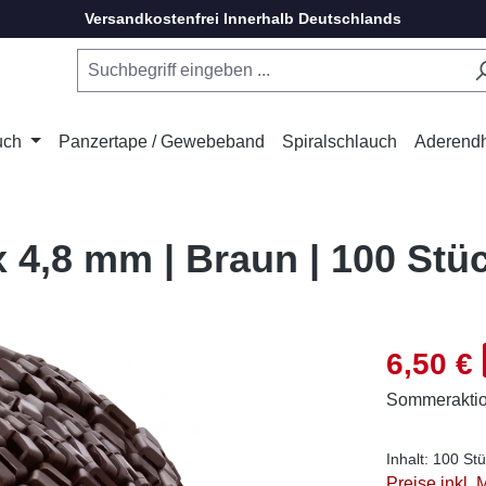
Versandkostenfrei Innerhalb Deutschlands
uch
Panzertape / Gewebeband
Spiralschlauch
Aderend
x 4,8 mm | Braun | 100 Stü
Verkaufsprei
6,50 €
Sommerakti
Inhalt:
100 St
Preise inkl.