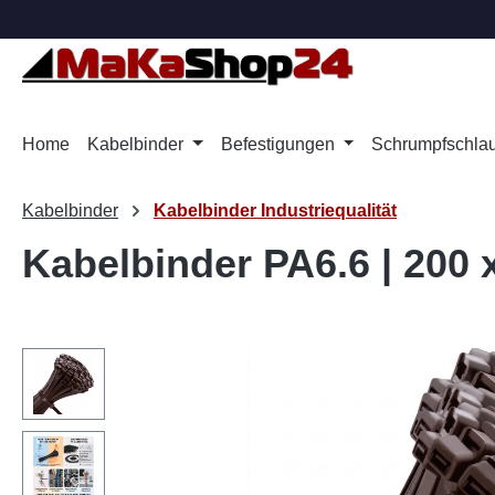
m Hauptinhalt springen
Zur Suche springen
Zur Hauptnavigation springen
Home
Kabelbinder
Befestigungen
Schrumpfschla
Kabelbinder
Kabelbinder Industriequalität
Kabelbinder PA6.6 | 200 
Bildergalerie überspringen