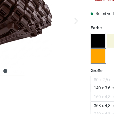
Sofort verf
auswä
Farbe
Schwarz
Orange
ausw
Größe
80 x 2,5 m
(Diese
140 x 3,6
160 x 4,8
(Dies
368 x 4,8
740 x 4,8