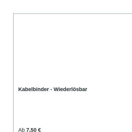
Produktgalerie überspringen
Kabelbinder - Wiederlösbar
Regulärer Preis:
Ab
7,50 €