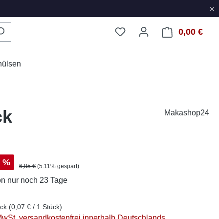
×
0,00 €
Ware
hülsen
ck
Makashop24
s:
%
Regulärer Preis:
6,85 €
(5.11% gespart)
on
nur noch 23 Tage
ück
(0,07 € / 1 Stück)
 MwSt. versandkostenfrei innerhalb Deutschlands