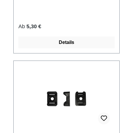
Regulärer Preis:
Ab
5,30 €
Details