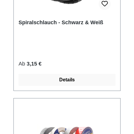
Spiralschlauch - Schwarz & Weiß
Regulärer Preis:
Ab
3,15 €
Details