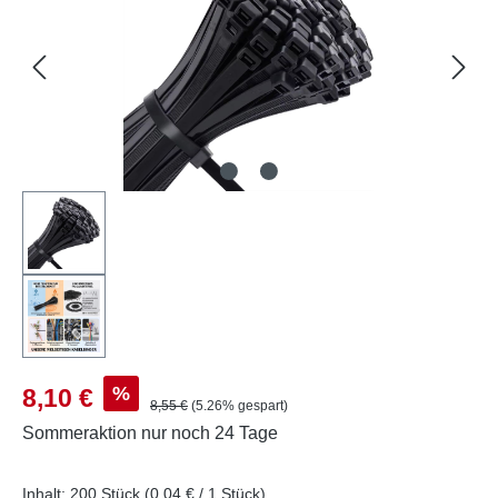
Verkaufspreis:
%
8,10 €
Regulärer Preis:
8,55 €
(5.26% gespart)
Sommeraktion
nur noch 24 Tage
Inhalt:
200 Stück
(0,04 € / 1 Stück)