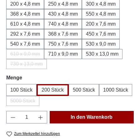
200 x 4,8 mm
250 x 4,8 mm
300 x 4,8 mm
368 x 4,8 mm
430 x 4,8 mm
550 x 4,8 mm
610 x 4,8 mm
740 x 4,8 mm
200 x 7,6 mm
292 x 7,6 mm
368 x 7,6 mm
450 x 7,6 mm
540 x 7,6 mm
750 x 7,6 mm
530 x 9,0 mm
610 x 9,0 mm
710 x 9,0 mm
530 x 13,0 mm
(Diese Option ist zurzeit nicht verfügbar.)
730 x 13,0 mm
(Diese Option ist zurzeit nicht verfügbar.)
auswählen
Menge
100 Stück
200 Stück
500 Stück
1000 Stück
5000 Stück
(Diese Option ist zurzeit nicht verfügbar.)
Produkt Anzahl: Gib den gewünschten Wert e
In den Warenkorb
Zum Merkzettel hinzufügen