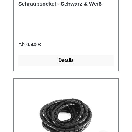
Schraubsockel - Schwarz & Weiß
Regulärer Preis:
Ab
6,40 €
Details