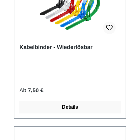
Kabelbinder - Wiederlösbar
Regulärer Preis:
Ab
7,50 €
Details