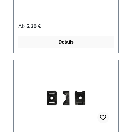
Regulärer Preis:
Ab
5,30 €
Details