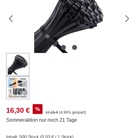
Verkaufspreis:
%
16,30 €
Regulärer Preis:
17,15 €
(4.96% gespart)
Sommeraktion
nur noch 21 Tage
Inhalt:
500 Stück
(0,03 € / 1 Stück)