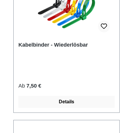
Kabelbinder - Wiederlösbar
Regulärer Preis:
Ab
7,50 €
Details