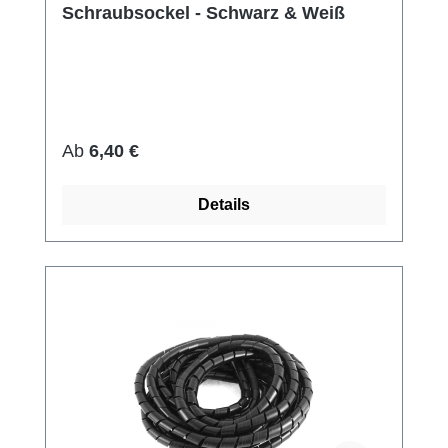
Schraubsockel - Schwarz & Weiß
Regulärer Preis:
Ab
6,40 €
Details