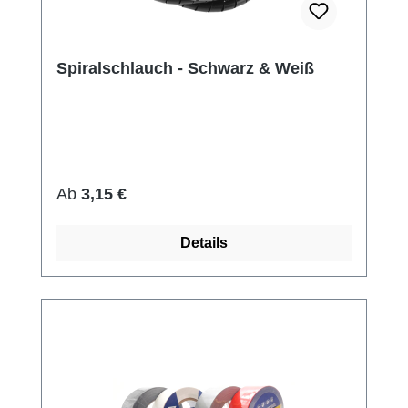
Spiralschlauch - Schwarz & Weiß
Regulärer Preis:
Ab
3,15 €
Details