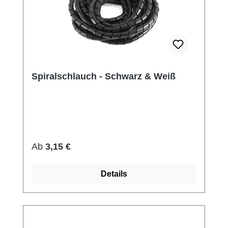
Spiralschlauch - Schwarz & Weiß
Regulärer Preis:
Ab
3,15 €
Details