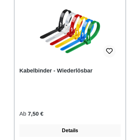
Kabelbinder - Wiederlösbar
Regulärer Preis:
Ab
7,50 €
Details