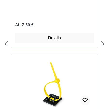
Regulärer Preis:
Ab
7,50 €
Details