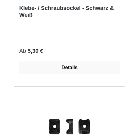
Klebe- / Schraubsockel - Schwarz &
Weiß
Regulärer Preis:
Ab
5,30 €
Details