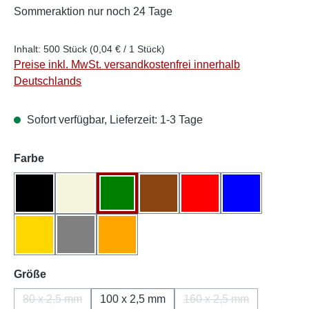
Sommeraktion
nur noch 24 Tage
Inhalt:
500 Stück
(0,04 € / 1 Stück)
Preise inkl. MwSt. versandkostenfrei innerhalb
Deutschlands
Sofort verfügbar, Lieferzeit: 1-3 Tage
auswählen
Farbe
Schwarz
Natur/Weiß
Grün
Braun
Rot
Blau
Gelb
Grau
Orange
auswählen
Größe
80 x 2,5 mm
100 x 2,5 mm
160 x 2,5 mm
(Diese Option ist zurzeit nicht verfügbar.)
(Diese Option ist zurz