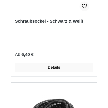
Schraubsockel - Schwarz & Weiß
Regulärer Preis:
Ab
6,40 €
Details