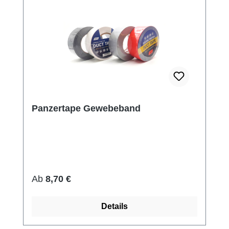
Panzertape Gewebeband
Regulärer Preis:
Ab
8,70 €
Details