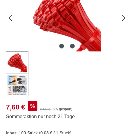
Verkaufspreis:
%
7,60 €
Regulärer Preis:
8,00 €
(5% gespart)
Sommeraktion
nur noch 21 Tage
Inhalt:
100 Stück
(0,08 € / 1 Stück)