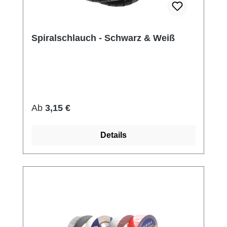
Spiralschlauch - Schwarz & Weiß
Regulärer Preis:
Ab
3,15 €
Details