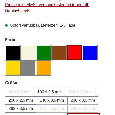
Preise inkl. MwSt. versandkostenfrei innerhalb
Deutschlands
Sofort verfügbar, Lieferzeit: 1-3 Tage
auswählen
Farbe
Schwarz
Natur/Weiß
Grün
Braun
Rot
Blau
Gelb
Grau
Orange
auswählen
Größe
80 x 2,5 mm
100 x 2,5 mm
160 x 2,5 mm
(Diese Option ist zurzeit nicht verfügbar.)
(Diese Option ist zurz
200 x 2,5 mm
140 x 3,6 mm
200 x 3,6 mm
292 x 3,6 mm
370 x 3,6 mm
160 x 4,8 mm
(Diese Option ist zurzeit nicht verfügbar
(Diese Option ist zur