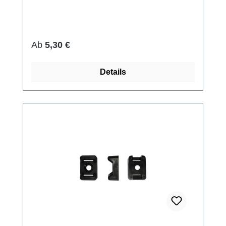
Regulärer Preis:
Ab
5,30 €
Details