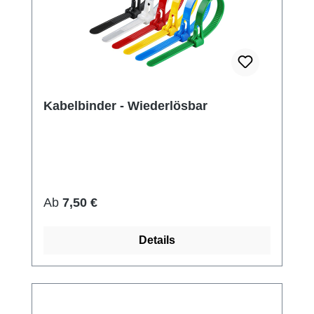
Kabelbinder - Wiederlösbar
Regulärer Preis:
Ab
7,50 €
Details