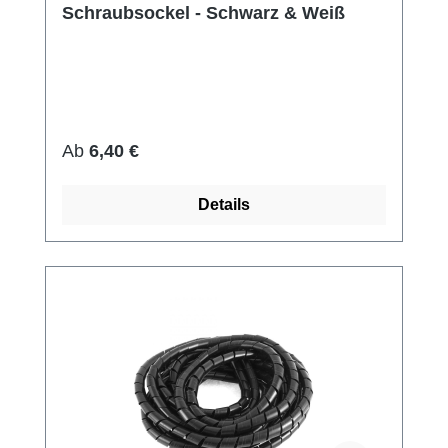
Schraubsockel - Schwarz & Weiß
Regulärer Preis:
Ab
6,40 €
Details