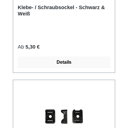
Klebe- / Schraubsockel - Schwarz &
Weiß
Regulärer Preis:
Ab
5,30 €
Details