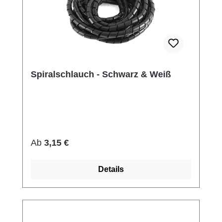
Spiralschlauch - Schwarz & Weiß
Regulärer Preis:
Ab
3,15 €
Details