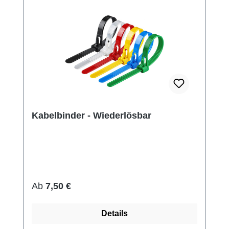
Kabelbinder - Wiederlösbar
Regulärer Preis:
Ab
7,50 €
Details