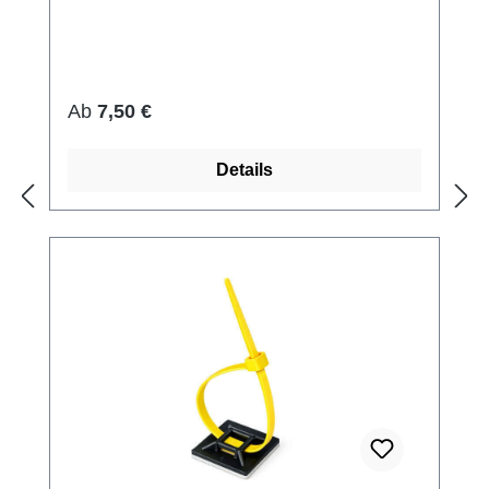
Regulärer Preis:
Ab
7,50 €
Details