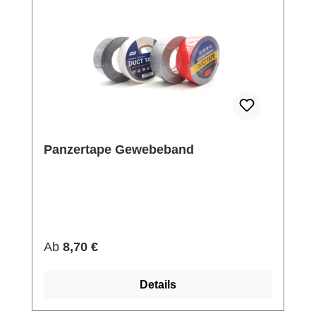
Panzertape Gewebeband
Regulärer Preis:
Ab
8,70 €
Details