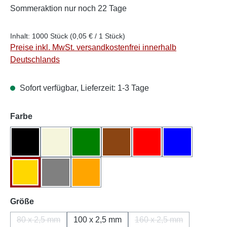
Sommeraktion
nur noch 22 Tage
Inhalt:
1000 Stück
(0,05 € / 1 Stück)
Preise inkl. MwSt. versandkostenfrei innerhalb
Deutschlands
Sofort verfügbar, Lieferzeit: 1-3 Tage
auswählen
Farbe
Schwarz
Natur/Weiß
Grün
Braun
Rot
Blau
Gelb
Grau
Orange
auswählen
Größe
80 x 2,5 mm
100 x 2,5 mm
160 x 2,5 mm
(Diese Option ist zurzeit nicht verfügbar.)
(Diese Option ist zurz