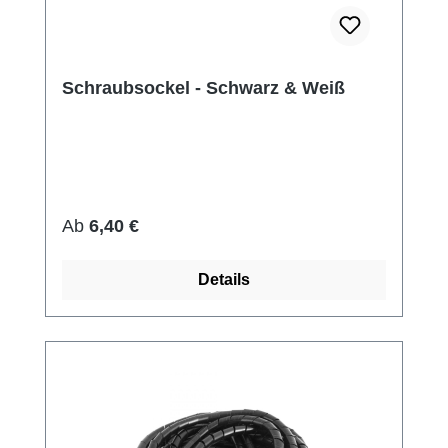
Schraubsockel - Schwarz & Weiß
Regulärer Preis:
Ab
6,40 €
Details