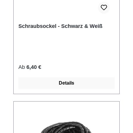
Schraubsockel - Schwarz & Weiß
Regulärer Preis:
Ab
6,40 €
Details