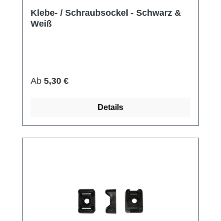
Klebe- / Schraubsockel - Schwarz &
Weiß
Regulärer Preis:
Ab
5,30 €
Details