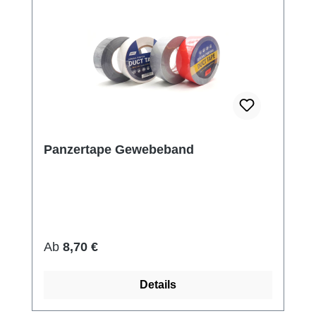
Panzertape Gewebeband
Regulärer Preis:
Ab
8,70 €
Details