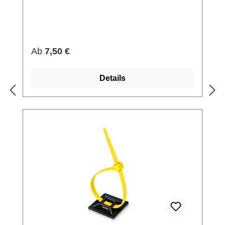
Regulärer Preis:
Ab
7,50 €
Details