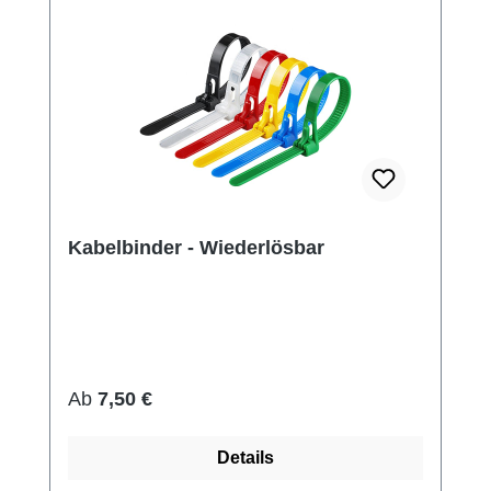
Kabelbinder - Wiederlösbar
Regulärer Preis:
Ab
7,50 €
Details