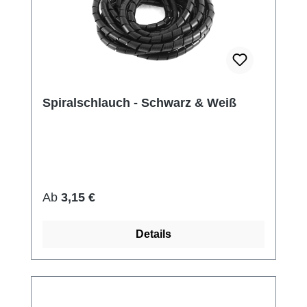
Spiralschlauch - Schwarz & Weiß
Regulärer Preis:
Ab
3,15 €
Details