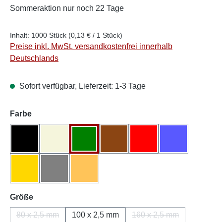
Sommeraktion
nur noch 22 Tage
Inhalt:
1000 Stück
(0,13 € / 1 Stück)
Preise inkl. MwSt. versandkostenfrei innerhalb
Deutschlands
Sofort verfügbar, Lieferzeit: 1-3 Tage
auswählen
Farbe
Schwarz
Natur/Weiß
Grün
Braun
Rot
Blau
(Diese Option is
Gelb
Grau
Orange
(Diese Option ist zurzeit nicht verfügbar.)
auswählen
Größe
80 x 2,5 mm
100 x 2,5 mm
160 x 2,5 mm
(Diese Option ist zurzeit nicht verfügbar.)
(Diese Option ist zurz