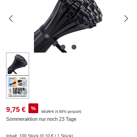
Verkaufspreis:
%
9,75 €
Regulärer Preis:
10,25 €
(4.88% gespart)
Sommeraktion
nur noch 23 Tage
Inhalt:
100 Stück
(0,10 € / 1 Stück)