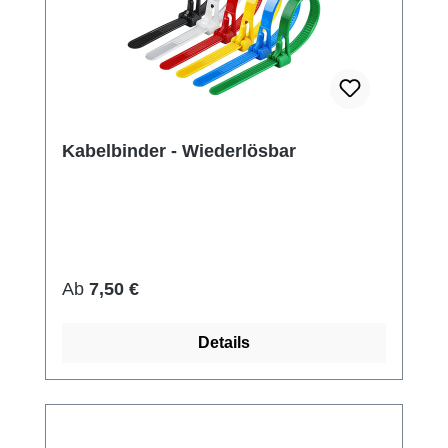
Kabelbinder - Wiederlösbar
Regulärer Preis:
Ab
7,50 €
Details