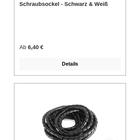
Schraubsockel - Schwarz & Weiß
Regulärer Preis:
Ab
6,40 €
Details