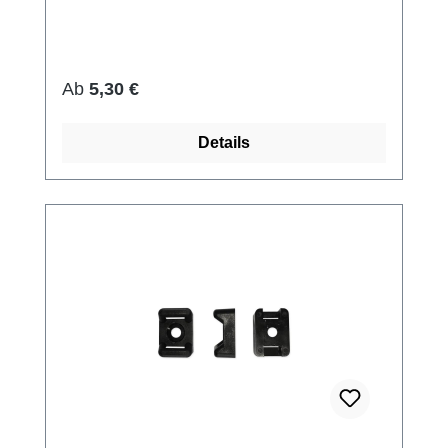
Regulärer Preis:
Ab
5,30 €
Details