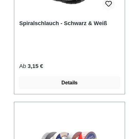
Spiralschlauch - Schwarz & Weiß
Regulärer Preis:
Ab
3,15 €
Details