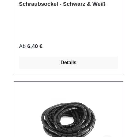
Schraubsockel - Schwarz & Weiß
Regulärer Preis:
Ab
6,40 €
Details