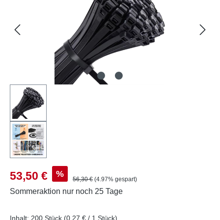
Verkaufspreis:
%
53,50 €
Regulärer Preis:
56,30 €
(4.97% gespart)
Sommeraktion
nur noch 25 Tage
Inhalt:
200 Stück
(0,27 € / 1 Stück)