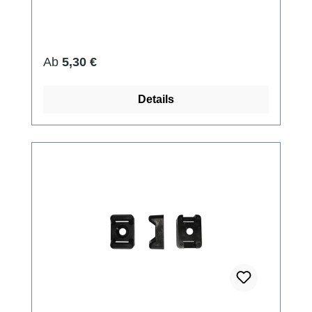
Regulärer Preis:
Ab
5,30 €
Details