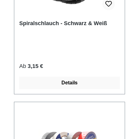
Spiralschlauch - Schwarz & Weiß
Regulärer Preis:
Ab
3,15 €
Details