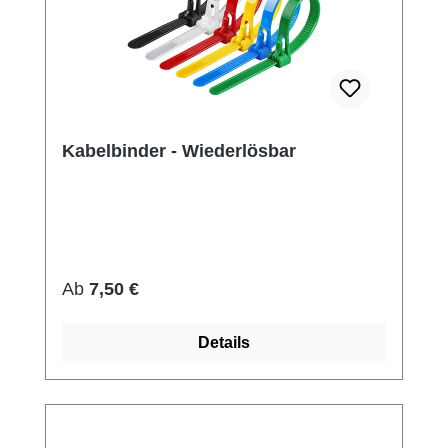
Kabelbinder - Wiederlösbar
Regulärer Preis:
Ab
7,50 €
Details