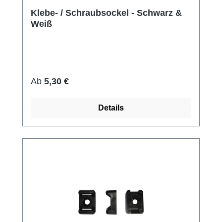
Klebe- / Schraubsockel - Schwarz &
Weiß
Regulärer Preis:
Ab
5,30 €
Details