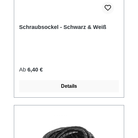
Schraubsockel - Schwarz & Weiß
Regulärer Preis:
Ab
6,40 €
Details