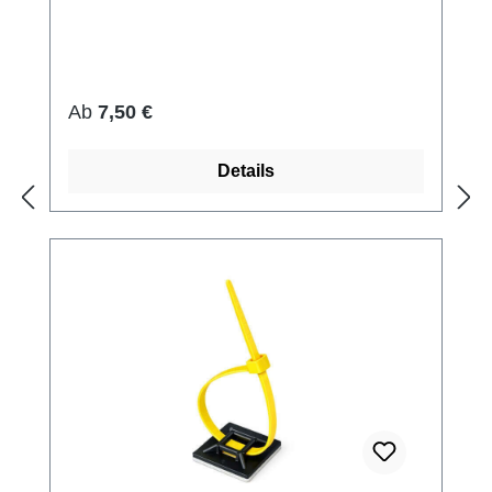
Regulärer Preis:
Ab
7,50 €
Details