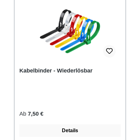
Kabelbinder - Wiederlösbar
Regulärer Preis:
Ab
7,50 €
Details