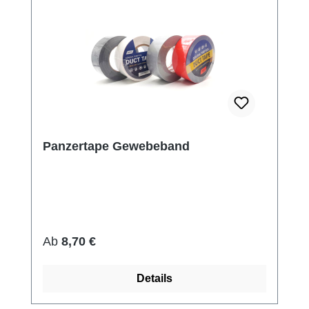
Panzertape Gewebeband
Regulärer Preis:
Ab
8,70 €
Details