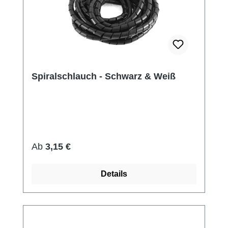
Spiralschlauch - Schwarz & Weiß
Regulärer Preis:
Ab
3,15 €
Details