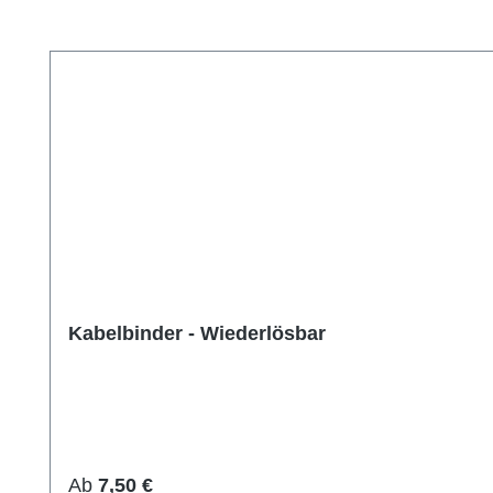
Produktgalerie überspringen
Kabelbinder - Wiederlösbar
Regulärer Preis:
Ab
7,50 €