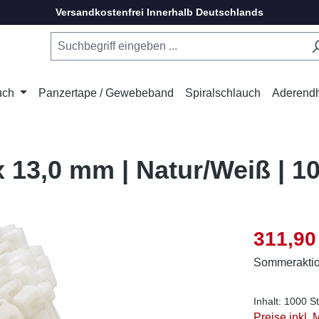
Versandkostenfrei Innerhalb Deutschlands
uch
Panzertape / Gewebeband
Spiralschlauch
Aderend
x 13,0 mm | Natur/Weiß | 1
Verkaufsprei
311,90
Sommerakti
Inhalt:
1000 S
Preise inkl.