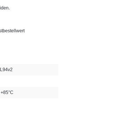
iden.
tbestellwert
UL94v2
s +85°C