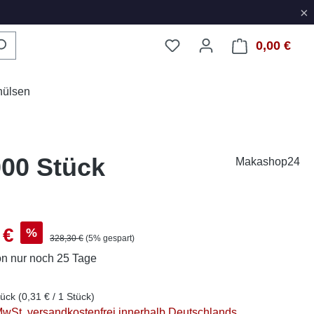
×
0,00 €
Ware
hülsen
000 Stück
Makashop24
s:
 €
%
Regulärer Preis:
328,30 €
(5% gespart)
on
nur noch 25 Tage
tück
(0,31 € / 1 Stück)
 MwSt. versandkostenfrei innerhalb Deutschlands