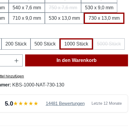
 mm
540 x 7,6 mm
750 x 7,6 mm
530 x 9,0 mm
(Diese Option ist zurzeit nicht verfügb
 mm
710 x 9,0 mm
530 x 13,0 mm
730 x 13,0 mm
ählen
200 Stück
500 Stück
1000 Stück
5000 Stück
(Diese Option 
Anzahl: Gib den gewünschten Wert ein oder
In den Warenkorb
tel hinzufügen
mmer:
KBS-1000-NAT-730-130
5.0
14481 Bewertungen
Letzte 12 Monate