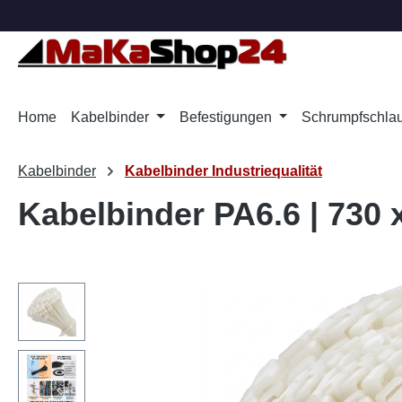
m Hauptinhalt springen
Zur Suche springen
Zur Hauptnavigation springen
Home
Kabelbinder
Befestigungen
Schrumpfschla
Kabelbinder
Kabelbinder Industriequalität
Kabelbinder PA6.6 | 730 
Bildergalerie überspringen