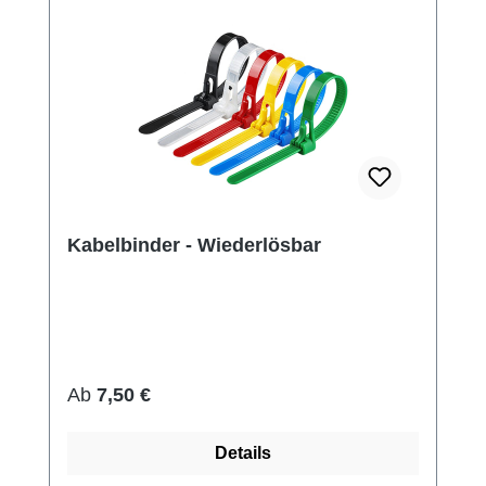
Kabelbinder - Wiederlösbar
Regulärer Preis:
Ab
7,50 €
Details