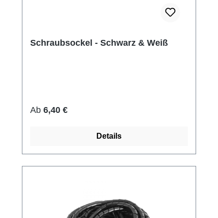
Schraubsockel - Schwarz & Weiß
Regulärer Preis:
Ab
6,40 €
Details