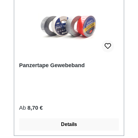
Panzertape Gewebeband
Regulärer Preis:
Ab
8,70 €
Details