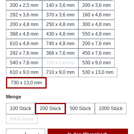
200 x 2,5 mm
140 x 3,6 mm
200 x 3,6 mm
292 x 3,6 mm
370 x 3,6 mm
160 x 4,8 mm
200 x 4,8 mm
250 x 4,8 mm
300 x 4,8 mm
368 x 4,8 mm
430 x 4,8 mm
550 x 4,8 mm
610 x 4,8 mm
740 x 4,8 mm
200 x 7,6 mm
292 x 7,6 mm
368 x 7,6 mm
450 x 7,6 mm
540 x 7,6 mm
750 x 7,6 mm
530 x 9,0 mm
(Diese Option ist zurzeit nicht verfügbar
610 x 9,0 mm
710 x 9,0 mm
530 x 13,0 mm
730 x 13,0 mm
auswählen
Menge
100 Stück
200 Stück
500 Stück
1000 Stück
5000 Stück
(Diese Option ist zurzeit nicht verfügbar.)
Produkt Anzahl: Gib den gewünschten Wert e