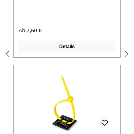
Regulärer Preis:
Ab
7,50 €
Details