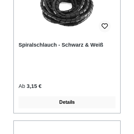
Spiralschlauch - Schwarz & Weiß
Regulärer Preis:
Ab
3,15 €
Details