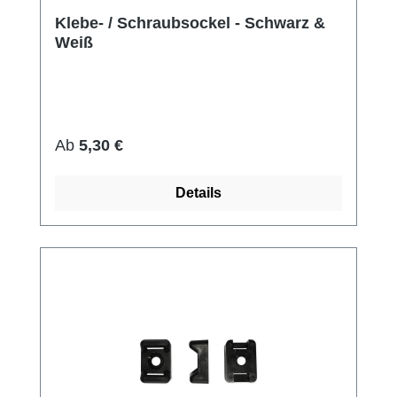
Klebe- / Schraubsockel - Schwarz &
Weiß
Regulärer Preis:
Ab
5,30 €
Details