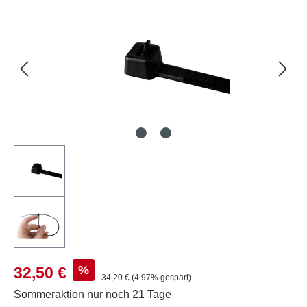
Verkaufspreis:
%
32,50 €
Regulärer Preis:
34,20 €
(4.97% gespart)
Sommeraktion
nur noch 21 Tage