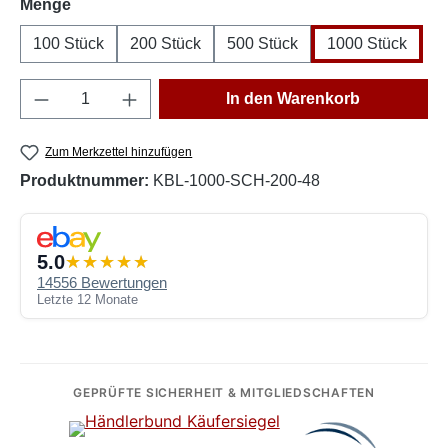
auswählen
Menge
100 Stück
200 Stück
500 Stück
1000 Stück
Produkt Anzahl: Gib den gewünschten Wert e
In den Warenkorb
Zum Merkzettel hinzufügen
Produktnummer:
KBL-1000-SCH-200-48
5.0
14556 Bewertungen
Letzte 12 Monate
GEPRÜFTE SICHERHEIT & MITGLIEDSCHAFTEN