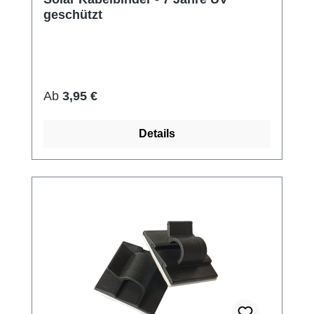
geschützt
Regulärer Preis:
Ab
3,95 €
Details