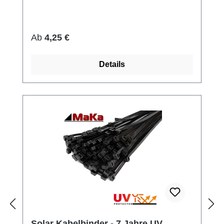
Regulärer Preis:
Ab
4,25 €
Details
Solar Kabelbinder - 7 Jahre UV