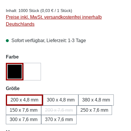
Inhalt:
1000 Stück
(0,03 € / 1 Stück)
Preise inkl. MwSt. versandkostenfrei innerhalb
Deutschlands
Sofort verfügbar, Lieferzeit: 1-3 Tage
auswählen
Farbe
Schwarz
Weiß
(Diese Option ist zurzeit nicht verfügbar.)
auswählen
Größe
200 x 4,8 mm
300 x 4,8 mm
380 x 4,8 mm
150 x 7,6 mm
200 x 7,6 mm
250 x 7,6 mm
(Diese Option ist zurzeit nicht verfügbar
300 x 7,6 mm
370 x 7,6 mm