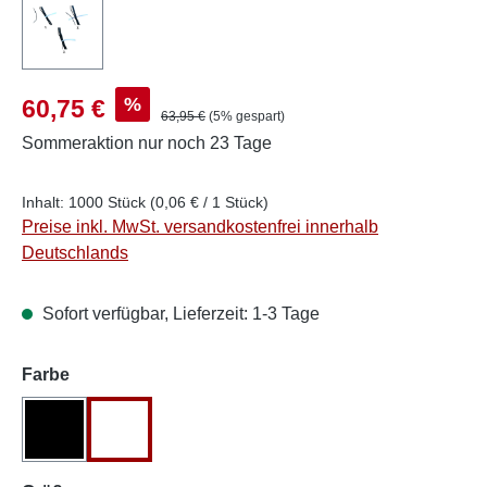
Verkaufspreis:
%
60,75 €
Regulärer Preis:
63,95 €
(5% gespart)
Sommeraktion
nur noch 23 Tage
Inhalt:
1000 Stück
(0,06 € / 1 Stück)
Preise inkl. MwSt. versandkostenfrei innerhalb
Deutschlands
Sofort verfügbar, Lieferzeit: 1-3 Tage
auswählen
Farbe
Schwarz
Weiß