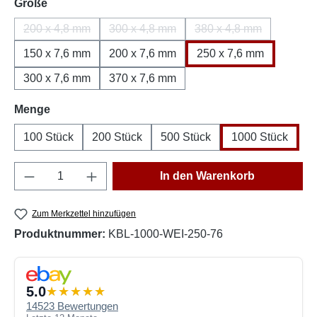
auswählen
Größe
200 x 4,8 mm
300 x 4,8 mm
380 x 4,8 mm
(Diese Option ist zurzeit nicht verfügbar.)
(Diese Option ist zurzeit nicht verfügbar
(Diese Option ist zur
150 x 7,6 mm
200 x 7,6 mm
250 x 7,6 mm
300 x 7,6 mm
370 x 7,6 mm
auswählen
Menge
100 Stück
200 Stück
500 Stück
1000 Stück
Produkt Anzahl: Gib den gewünschten Wert e
In den Warenkorb
Zum Merkzettel hinzufügen
Produktnummer:
KBL-1000-WEI-250-76
5.0
14523 Bewertungen