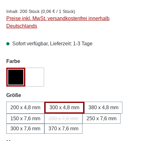
Inhalt:
200 Stück
(0,06 € / 1 Stück)
Preise inkl. MwSt. versandkostenfrei innerhalb
Deutschlands
Sofort verfügbar, Lieferzeit: 1-3 Tage
auswählen
Farbe
Schwarz
Weiß
(Diese Option ist zurzeit nicht verfügbar.)
auswählen
Größe
200 x 4,8 mm
300 x 4,8 mm
380 x 4,8 mm
150 x 7,6 mm
200 x 7,6 mm
250 x 7,6 mm
(Diese Option ist zurzeit nicht verfügbar
300 x 7,6 mm
370 x 7,6 mm