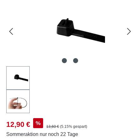
Verkaufspreis:
%
12,90 €
Regulärer Preis:
13,60 €
(5.15% gespart)
Sommeraktion
nur noch 22 Tage