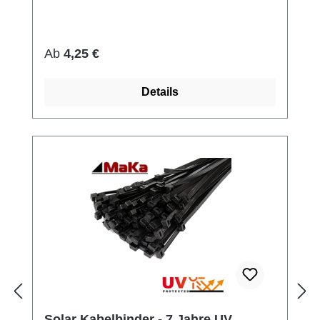
Regulärer Preis:
Ab
4,25 €
Details
Solar Kabelbinder - 7 Jahre UV