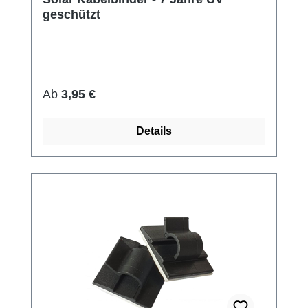
geschützt
Regulärer Preis:
Ab
3,95 €
Details