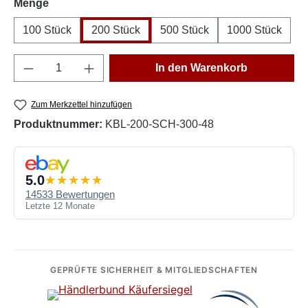
auswählen
Menge
100 Stück
200 Stück
500 Stück
1000 Stück
Produkt Anzahl: Gib den gewünschten Wert e
In den Warenkorb
Zum Merkzettel hinzufügen
Produktnummer:
KBL-200-SCH-300-48
5.0
14533 Bewertungen
Letzte 12 Monate
GEPRÜFTE SICHERHEIT & MITGLIEDSCHAFTEN