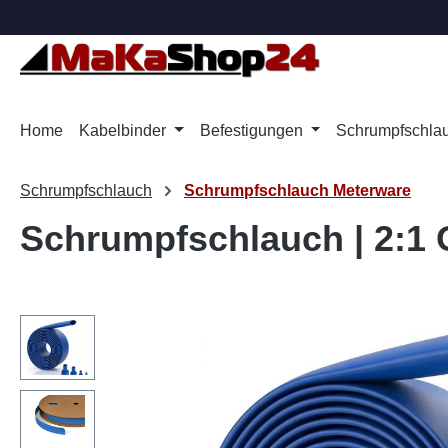
m Hauptinhalt springen
Zur Suche springen
Zur Hauptnavigation springen
Home
Kabelbinder
Befestigungen
Schrumpfschla
Schrumpfschlauch
Schrumpfschlauch Meterware
Schrumpfschlauch | 2:1 O
Bildergalerie überspringen