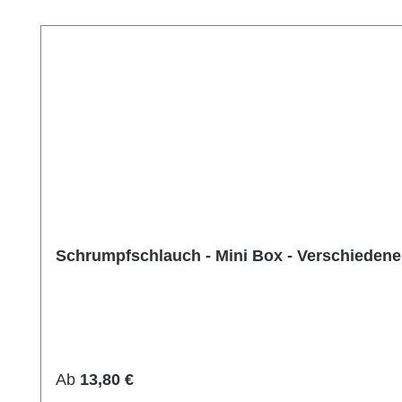
Produktgalerie überspringen
Schrumpfschlauch - Mini Box - Verschieden
Regulärer Preis:
Ab
13,80 €