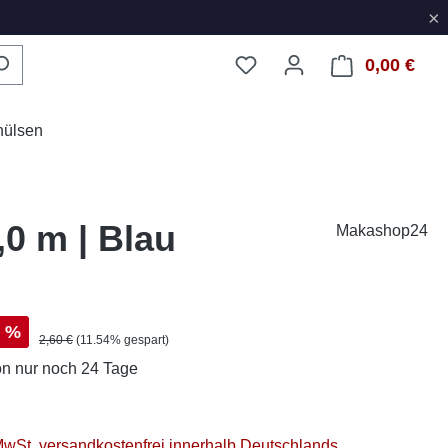
×
0,00 €
Ware
hülsen
,0 m | Blau
Makashop24
s:
%
Regulärer Preis:
2,60 €
(11.54% gespart)
on
nur noch 24 Tage
 MwSt. versandkostenfrei innerhalb Deutschlands