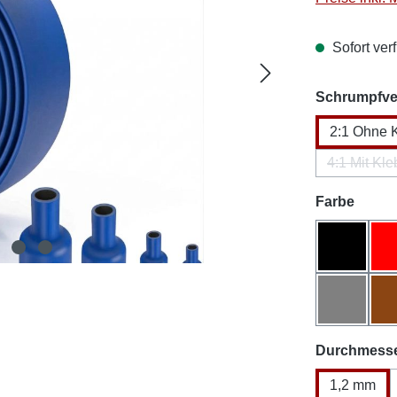
Sofort verf
Schrumpfver
2:1 Ohne 
4:1 Mit Kle
(Dies
auswä
Farbe
Schwarz
Grau
Durchmess
1,2 mm