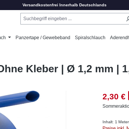
Versandkostenfrei Innerhalb Deutschlands
uch
Panzertape / Gewebeband
Spiralschlauch
Aderend
hne Kleber | Ø 1,2 mm | 1
Verkaufsprei
2,30 €
Sommerakti
Inhalt:
1 Meter
Preise inkl.