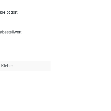
leibt dort.
tbestellwert
 Kleber