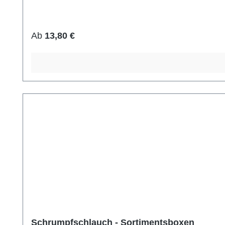
Regulärer Preis:
Ab
13,80 €
Schrumpfschlauch - Sortimentsboxen