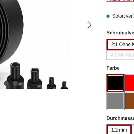
Sofort verf
Schrumpfver
2:1 Ohne 
4:1 Mit Kle
(Dies
auswä
Farbe
Schwarz
Grau
Durchmess
1,2 mm