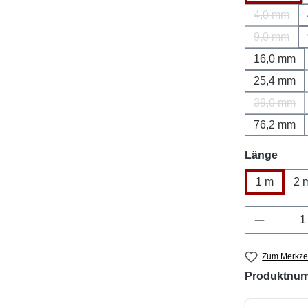
4,0 mm
(Diese Op
9,0 mm
(Diese Op
16,0 mm
25,4 mm
39,0 mm
(Diese O
76,2 mm
ausw
Länge
1 m
2 
Produkt 
Zum Merkzet
Produktnu