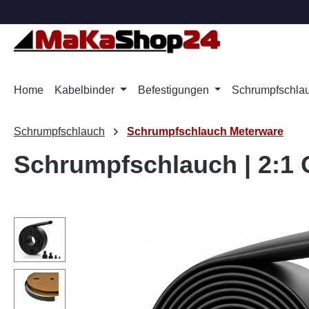
m Hauptinhalt springen
Zur Suche springen
Zur Hauptnavigation springen
Home
Kabelbinder
Befestigungen
Schrumpfschla
Schrumpfschlauch
Schrumpfschlauch Meterware
Schrumpfschlauch | 2:1 O
Bildergalerie überspringen