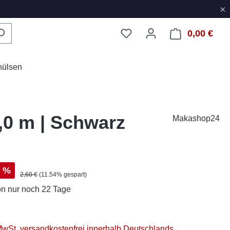
×
0,00 €
Ware
hülsen
,0 m | Schwarz
Makashop24
s:
%
Regulärer Preis:
2,60 €
(11.54% gespart)
on
nur noch 22 Tage
 MwSt. versandkostenfrei innerhalb Deutschlands