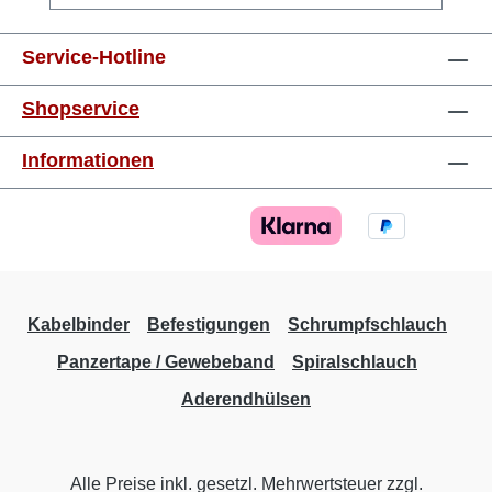
mm²orange8 mm 0,75 mm²weiss8 mm 1,0
mm²gelb8 mm 1,5 mm²rot8 mm 2,5 mm²blau8
Service-Hotline
mm 4,0 mm²grau10 mm 6,0 mm²schwarz12
mm 10,0 mm²elfenbein12 mm 16,0
Shopservice
mm²grün12 mm 25,0 mm²braun16 mm 35,0
mm²grau16 mm 50,0 mm²olive20 mm
Informationen
Kabelbinder
Befestigungen
Schrumpfschlauch
Panzertape / Gewebeband
Spiralschlauch
Aderendhülsen
Alle Preise inkl. gesetzl. Mehrwertsteuer zzgl.