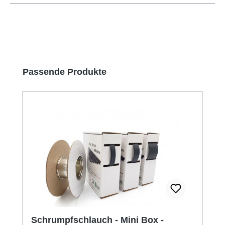
Produktgalerie überspringen
Passende Produkte
Schrumpfschlauch - Mini Box -