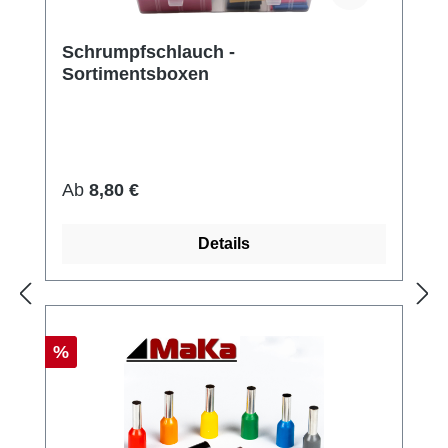
Schrumpfschlauch -
Sortimentsboxen
Regulärer Preis:
Ab
8,80 €
Details
Rabatt
%