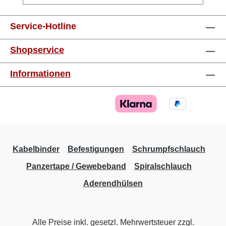
mm²orange8 mm 0,75 mm²weiss8 mm 1,0
mm²gelb8 mm 1,5 mm²rot8 mm 2,5 mm²blau8
Service-Hotline
mm 4,0 mm²grau10 mm 6,0 mm²schwarz12
mm 10,0 mm²elfenbein12 mm 16,0
Shopservice
mm²grün12 mm 25,0 mm²braun16 mm 35,0
mm²grau16 mm 50,0 mm²olive20 mm
Informationen
Kabelbinder
Befestigungen
Schrumpfschlauch
Panzertape / Gewebeband
Spiralschlauch
Aderendhülsen
Alle Preise inkl. gesetzl. Mehrwertsteuer zzgl.