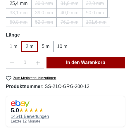
25,4 mm
30,0 mm
31,8 mm
32,0 mm
(Diese Option ist zurzeit nicht verfügbar.)
(Diese Option ist zurzeit nicht ver
(Diese Option ist zu
38,1 mm
39,0 mm
40,0 mm
50,0 mm
(Diese Option ist zurzeit nicht verfügbar.)
(Diese Option ist zurzeit nicht verfügbar.)
(Diese Option ist zurzeit nicht ver
(Diese Option ist zu
50,8 mm
52,0 mm
76,2 mm
101,6 mm
(Diese Option ist zurzeit nicht verfügbar.)
(Diese Option ist zurzeit nicht verfügbar.)
(Diese Option ist zurzeit nicht ver
(Diese Option ist zu
auswählen
Länge
1 m
2 m
5 m
10 m
Produkt Anzahl: Gib den gewünschten Wert e
In den Warenkorb
Zum Merkzettel hinzufügen
Produktnummer:
SS-21O-GRG-200-12
5.0
14541 Bewertungen
Letzte 12 Monate