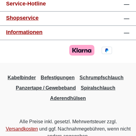
mm²gelb8 mm 1,5 mm²rot8 mm 2,5 mm²blau8
Service-Hotline
mm 4,0 mm²grau10 mm 6,0 mm²schwarz12
mm 10,0 mm²elfenbein12 mm 16,0
Shopservice
mm²grün12 mm 25,0 mm²braun16 mm 35,0
mm²grau16 mm 50,0 mm²olive20 mm
Informationen
Kabelbinder
Befestigungen
Schrumpfschlauch
Panzertape / Gewebeband
Spiralschlauch
Aderendhülsen
Alle Preise inkl. gesetzl. Mehrwertsteuer zzgl.
Versandkosten
und ggf. Nachnahmegebühren, wenn nicht