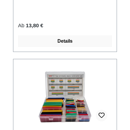
Regulärer Preis:
Ab
13,80 €
Details