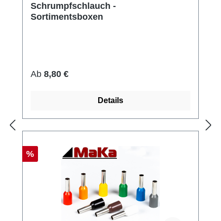
Schrumpfschlauch -
Sortimentsboxen
Regulärer Preis:
Ab
8,80 €
Details
Rabatt
%