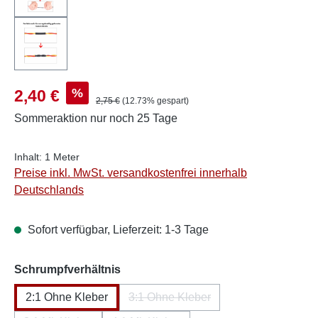
Verkaufspreis:
%
2,40 €
Regulärer Preis:
2,75 €
(12.73% gespart)
Sommeraktion
nur noch 25 Tage
Inhalt:
1 Meter
Preise inkl. MwSt. versandkostenfrei innerhalb
Deutschlands
Sofort verfügbar, Lieferzeit: 1-3 Tage
auswählen
Schrumpfverhältnis
2:1 Ohne Kleber
3:1 Ohne Kleber
(Diese Option ist zurzeit nicht ver