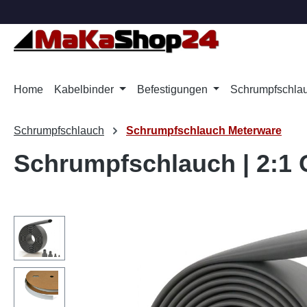
m Hauptinhalt springen
Zur Suche springen
Zur Hauptnavigation springen
Home
Kabelbinder
Befestigungen
Schrumpfschla
Schrumpfschlauch
Schrumpfschlauch Meterware
Schrumpfschlauch | 2:1 O
Bildergalerie überspringen