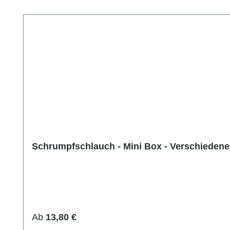
Produktgalerie überspringen
Schrumpfschlauch - Mini Box - Verschieden
Regulärer Preis:
Ab
13,80 €