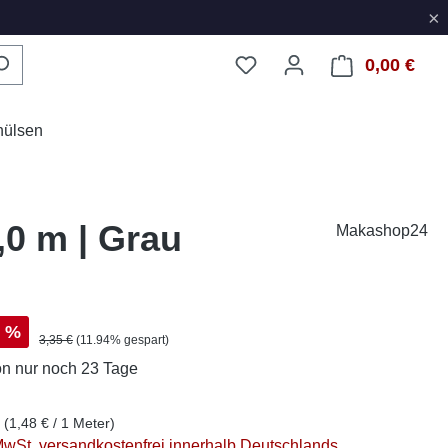
×
0,00 €
Ware
hülsen
,0 m | Grau
Makashop24
s:
%
Regulärer Preis:
3,35 €
(11.94% gespart)
on
nur noch 23 Tage
r
(1,48 € / 1 Meter)
 MwSt. versandkostenfrei innerhalb Deutschlands