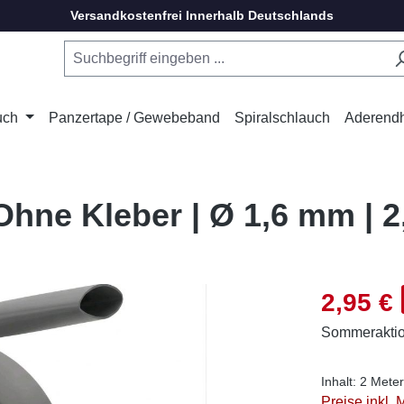
Versandkostenfrei Innerhalb Deutschlands
uch
Panzertape / Gewebeband
Spiralschlauch
Aderend
hne Kleber | Ø 1,6 mm | 2
Verkaufsprei
2,95 €
Sommerakti
Inhalt:
2 Mete
Preise inkl.