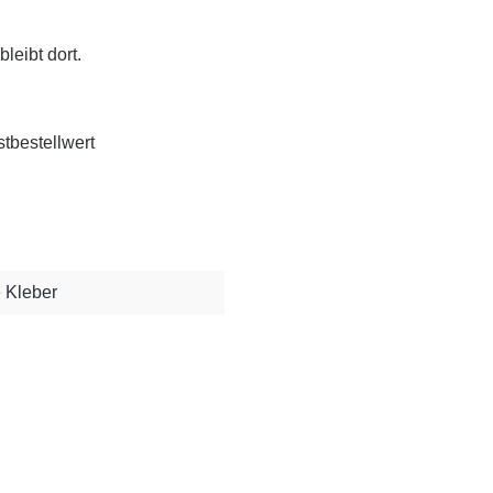
leibt dort.
tbestellwert
 Kleber