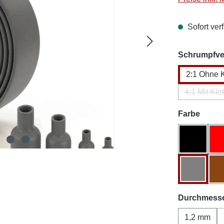
Sofort verf
Schrumpfver
2:1 Ohne 
4:1 Mit Kle
(Dies
auswä
Farbe
Schwarz
Grau
Durchmess
1,2 mm