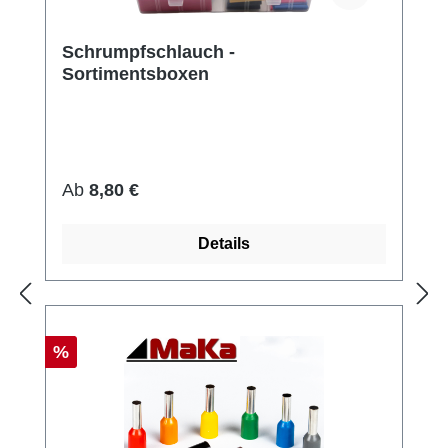
Schrumpfschlauch -
Sortimentsboxen
Regulärer Preis:
Ab
8,80 €
Details
Rabatt
%