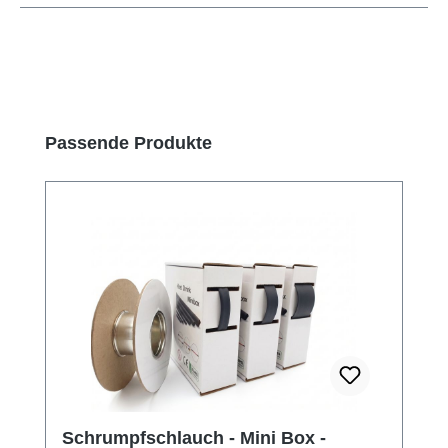
Produktgalerie überspringen
Passende Produkte
Schrumpfschlauch - Mini Box -