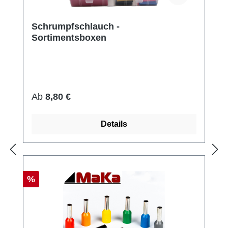
Schrumpfschlauch -
Sortimentsboxen
Regulärer Preis:
Ab
8,80 €
Details
Rabatt
%