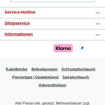
mm²orange8 mm 0,75 mm²weiss8 mm 1,0
mm²gelb8 mm 1,5 mm²rot8 mm 2,5 mm²blau8
Service-Hotline
mm 4,0 mm²grau10 mm 6,0 mm²schwarz12
mm 10,0 mm²elfenbein12 mm 16,0
Shopservice
mm²grün12 mm 25,0 mm²braun16 mm 35,0
mm²grau16 mm 50,0 mm²olive20 mm
Informationen
Kabelbinder
Befestigungen
Schrumpfschlauch
Panzertape / Gewebeband
Spiralschlauch
Aderendhülsen
Alle Preise inkl. gesetzl. Mehrwertsteuer zzgl.