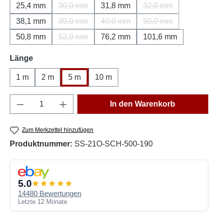
25,4 mm
30,0 mm
31,8 mm
32,0 mm
(Diese Option ist zurzeit nicht verfügbar.)
(Diese Option ist zu
38,1 mm
39,0 mm
40,0 mm
50,0 mm
(Diese Option ist zurzeit nicht verfügbar.)
(Diese Option ist zurzeit nicht ver
(Diese Option ist zu
50,8 mm
52,0 mm
76,2 mm
101,6 mm
(Diese Option ist zurzeit nicht verfügbar.)
auswählen
Länge
1 m
2 m
5 m
10 m
Produkt Anzahl: Gib den gewünschten Wert e
In den Warenkorb
Zum Merkzettel hinzufügen
Produktnummer:
SS-21O-SCH-500-190
5.0
14480 Bewertungen
Letzte 12 Monate