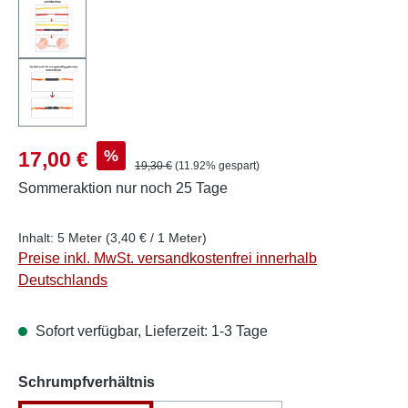
Verkaufspreis:
%
17,00 €
Regulärer Preis:
19,30 €
(11.92% gespart)
Sommeraktion
nur noch 25 Tage
Inhalt:
5 Meter
(3,40 € / 1 Meter)
Preise inkl. MwSt. versandkostenfrei innerhalb
Deutschlands
Sofort verfügbar, Lieferzeit: 1-3 Tage
auswählen
Schrumpfverhältnis