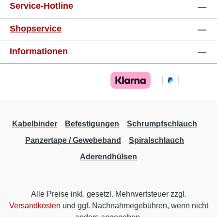
mm²gelb8 mm 1,5 mm²rot8 mm 2,5 mm²blau8
Service-Hotline
mm 4,0 mm²grau10 mm 6,0 mm²schwarz12
mm 10,0 mm²elfenbein12 mm 16,0
Shopservice
mm²grün12 mm 25,0 mm²braun16 mm 35,0
mm²grau16 mm 50,0 mm²olive20 mm
Informationen
Kabelbinder
Befestigungen
Schrumpfschlauch
Panzertape / Gewebeband
Spiralschlauch
Aderendhülsen
Alle Preise inkl. gesetzl. Mehrwertsteuer zzgl.
Versandkosten
und ggf. Nachnahmegebühren, wenn nicht