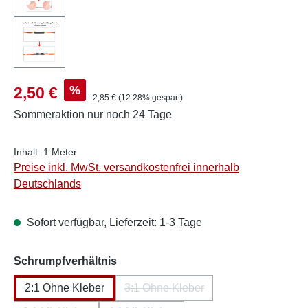
Verkaufspreis:
%
2,50 €
Regulärer Preis:
2,85 €
(12.28% gespart)
Sommeraktion
nur noch 24 Tage
Inhalt:
1 Meter
Preise inkl. MwSt. versandkostenfrei innerhalb
Deutschlands
Sofort verfügbar, Lieferzeit: 1-3 Tage
auswählen
Schrumpfverhältnis
2:1 Ohne Kleber
3:1 Ohne Kleber
(Diese Option ist zurzeit nicht ver