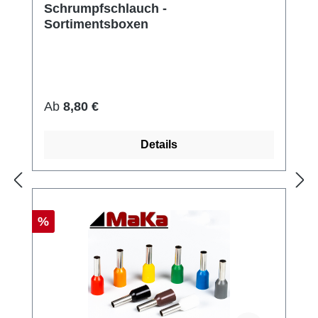
Schrumpfschlauch -
Sortimentsboxen
Regulärer Preis:
Ab
8,80 €
Details
Rabatt
%