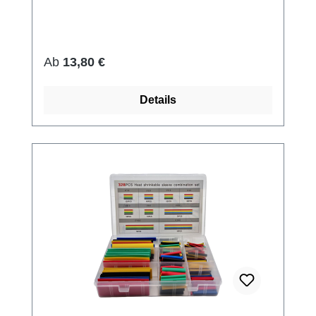
Regulärer Preis:
Ab
13,80 €
Details