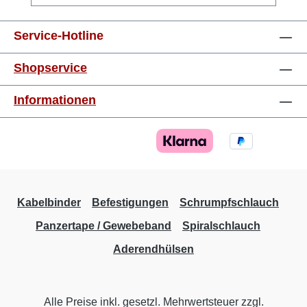
mm²orange8 mm 0,75 mm²weiss8 mm 1,0
mm²gelb8 mm 1,5 mm²rot8 mm 2,5 mm²blau8
Service-Hotline
mm 4,0 mm²grau10 mm 6,0 mm²schwarz12
mm 10,0 mm²elfenbein12 mm 16,0
Shopservice
mm²grün12 mm 25,0 mm²braun16 mm 35,0
mm²grau16 mm 50,0 mm²olive20 mm
Informationen
Kabelbinder
Befestigungen
Schrumpfschlauch
Panzertape / Gewebeband
Spiralschlauch
Aderendhülsen
Alle Preise inkl. gesetzl. Mehrwertsteuer zzgl.