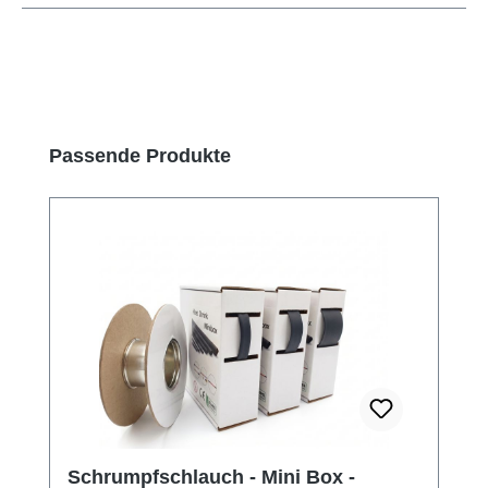
Produktgalerie überspringen
Passende Produkte
Schrumpfschlauch - Mini Box -