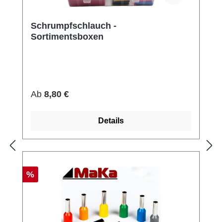
Schrumpfschlauch -
Sortimentsboxen
Regulärer Preis:
Ab
8,80 €
Details
Rabatt
%