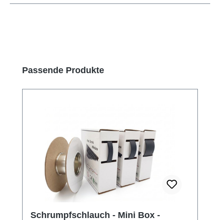
Produktgalerie überspringen
Passende Produkte
Schrumpfschlauch - Mini Box -