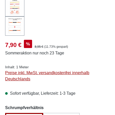
Verkaufspreis:
%
7,90 €
Regulärer Preis:
8,95 €
(11.73% gespart)
Sommeraktion
nur noch 23 Tage
Inhalt:
1 Meter
Preise inkl. MwSt. versandkostenfrei innerhalb
Deutschlands
Sofort verfügbar, Lieferzeit: 1-3 Tage
auswählen
Schrumpfverhältnis