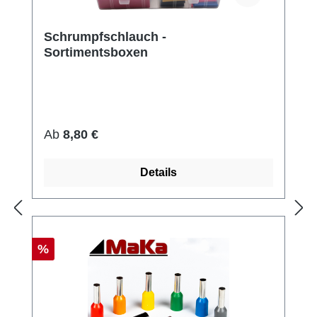
Schrumpfschlauch -
Sortimentsboxen
Regulärer Preis:
Ab
8,80 €
Details
Rabatt
%