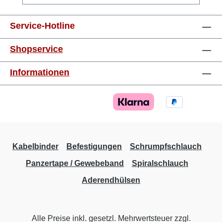
mm²orange8 mm 0,75 mm²weiss8 mm 1,0
mm²gelb8 mm 1,5 mm²rot8 mm 2,5 mm²blau8
Service-Hotline
mm 4,0 mm²grau10 mm 6,0 mm²schwarz12
mm 10,0 mm²elfenbein12 mm 16,0
Shopservice
mm²grün12 mm 25,0 mm²braun16 mm 35,0
mm²grau16 mm 50,0 mm²olive20 mm
Informationen
Kabelbinder
Befestigungen
Schrumpfschlauch
Panzertape / Gewebeband
Spiralschlauch
Aderendhülsen
Alle Preise inkl. gesetzl. Mehrwertsteuer zzgl.