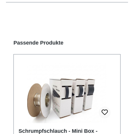
Produktgalerie überspringen
Passende Produkte
Schrumpfschlauch - Mini Box -