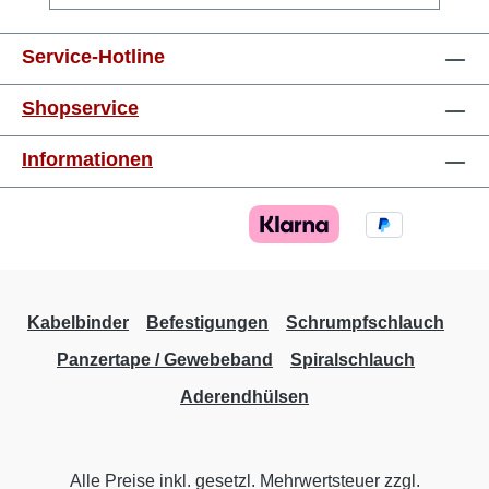
mm²orange8 mm 0,75 mm²weiss8 mm 1,0
mm²gelb8 mm 1,5 mm²rot8 mm 2,5 mm²blau8
Service-Hotline
mm 4,0 mm²grau10 mm 6,0 mm²schwarz12
mm 10,0 mm²elfenbein12 mm 16,0
Shopservice
mm²grün12 mm 25,0 mm²braun16 mm 35,0
mm²grau16 mm 50,0 mm²olive20 mm
Informationen
Kabelbinder
Befestigungen
Schrumpfschlauch
Panzertape / Gewebeband
Spiralschlauch
Aderendhülsen
Alle Preise inkl. gesetzl. Mehrwertsteuer zzgl.