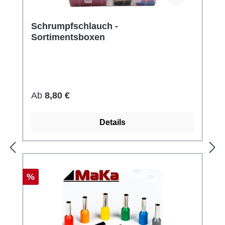
Schrumpfschlauch -
Sortimentsboxen
Regulärer Preis:
Ab
8,80 €
Details
Rabatt
%