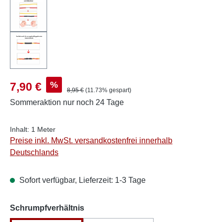
Verkaufspreis:
%
7,90 €
Regulärer Preis:
8,95 €
(11.73% gespart)
Sommeraktion
nur noch 24 Tage
Inhalt:
1 Meter
Preise inkl. MwSt. versandkostenfrei innerhalb
Deutschlands
Sofort verfügbar, Lieferzeit: 1-3 Tage
auswählen
Schrumpfverhältnis