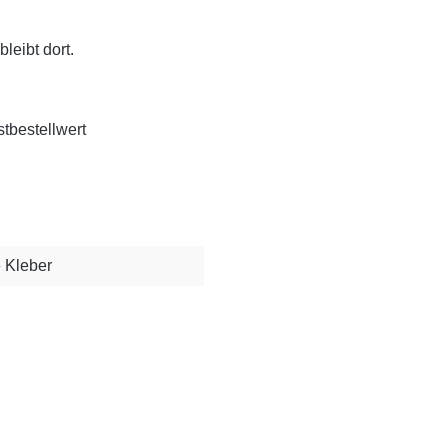
leibt dort.
tbestellwert
 Kleber