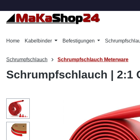
m Hauptinhalt springen
Zur Suche springen
Zur Hauptnavigation springen
Home
Kabelbinder
Befestigungen
Schrumpfschla
Schrumpfschlauch
Schrumpfschlauch Meterware
Schrumpfschlauch | 2:1 O
Bildergalerie überspringen