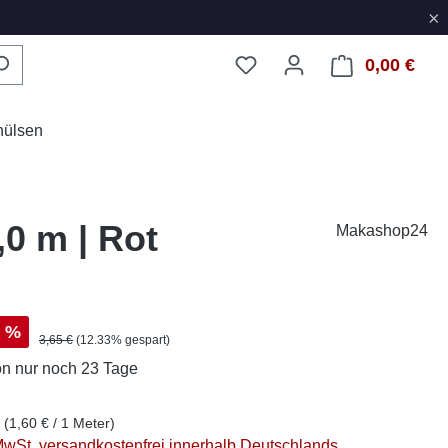
×
0,00 €
Ware
hülsen
,0 m | Rot
Makashop24
s:
%
Regulärer Preis:
3,65 €
(12.33% gespart)
on
nur noch 23 Tage
r
(1,60 € / 1 Meter)
 MwSt. versandkostenfrei innerhalb Deutschlands