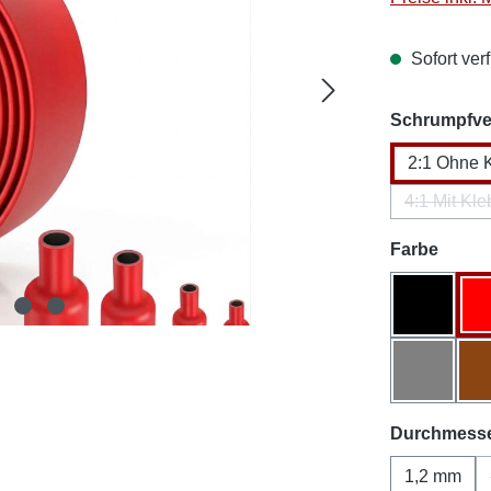
Sofort verf
Schrumpfver
2:1 Ohne 
4:1 Mit Kle
(Dies
auswä
Farbe
Schwarz
Grau
Durchmess
1,2 mm