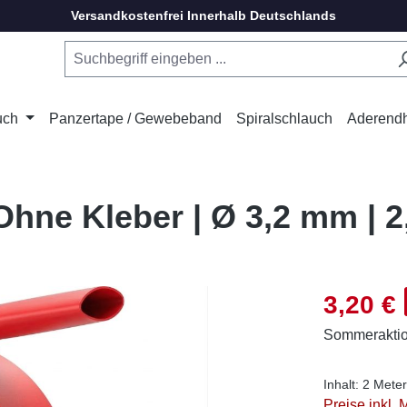
Versandkostenfrei Innerhalb Deutschlands
uch
Panzertape / Gewebeband
Spiralschlauch
Aderend
hne Kleber | Ø 3,2 mm | 2
Verkaufsprei
3,20 €
Sommerakti
Inhalt:
2 Mete
Preise inkl.