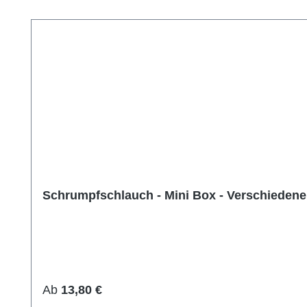
Produktgalerie überspringen
Schrumpfschlauch - Mini Box - Verschieden
Regulärer Preis:
Ab
13,80 €