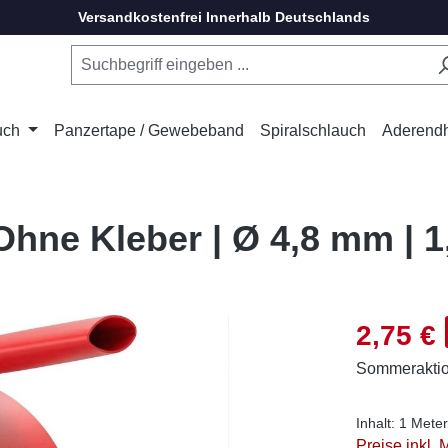
Versandkostenfrei Innerhalb Deutschlands
uch
Panzertape / Gewebeband
Spiralschlauch
Aderend
hne Kleber | Ø 4,8 mm | 1
Verkaufsprei
2,75 €
Sommerakti
Inhalt:
1 Meter
Preise inkl.