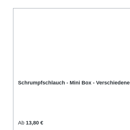
Produktgalerie überspringen
Schrumpfschlauch - Mini Box - Verschieden
Regulärer Preis:
Ab
13,80 €