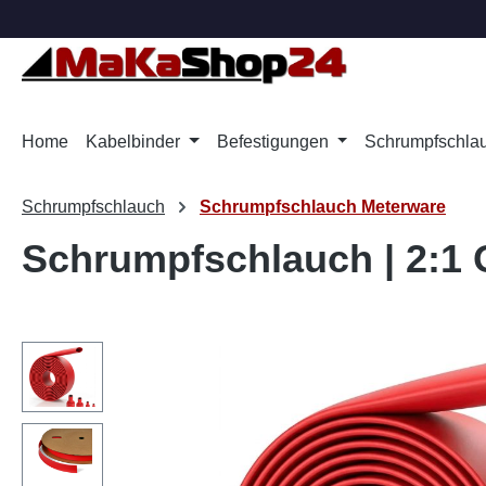
m Hauptinhalt springen
Zur Suche springen
Zur Hauptnavigation springen
Home
Kabelbinder
Befestigungen
Schrumpfschla
Schrumpfschlauch
Schrumpfschlauch Meterware
Schrumpfschlauch | 2:1 O
Bildergalerie überspringen