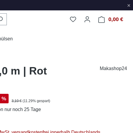
×
0,00 €
Ware
hülsen
,0 m | Rot
Makashop24
s:
%
Regulärer Preis:
3,10 €
(11.29% gespart)
on
nur noch 25 Tage
 MwSt. versandkostenfrei innerhalb Deutschlands