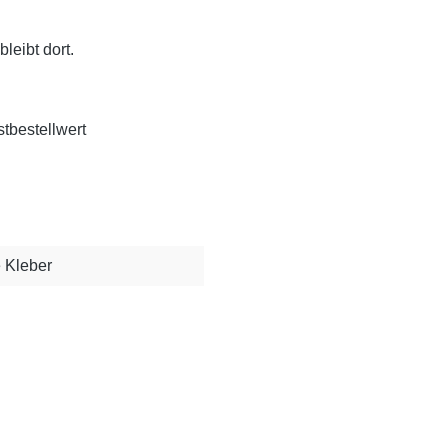
leibt dort.
tbestellwert
 Kleber