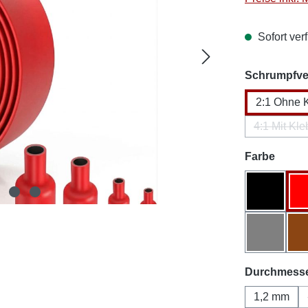
Sofort verf
Schrumpfver
2:1 Ohne 
4:1 Mit Kle
(Dies
auswä
Farbe
Schwarz
Grau
Durchmess
1,2 mm