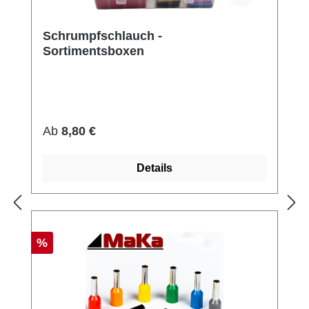
Schrumpfschlauch -
Sortimentsboxen
Regulärer Preis:
Ab
8,80 €
Details
Rabatt
%