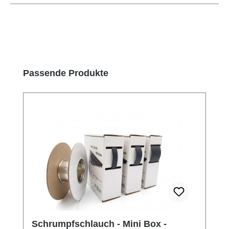
Produktgalerie überspringen
Passende Produkte
Schrumpfschlauch - Mini Box -