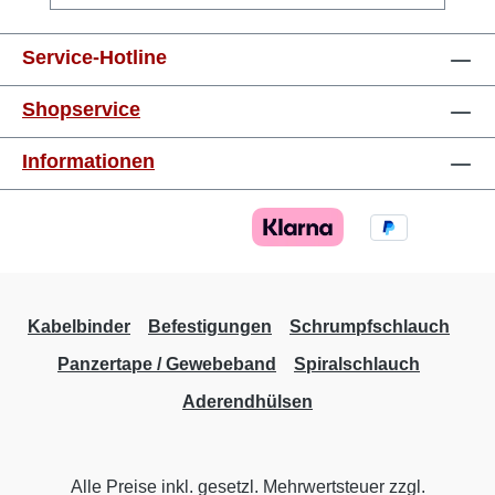
mm²orange8 mm 0,75 mm²weiss8 mm 1,0
mm²gelb8 mm 1,5 mm²rot8 mm 2,5 mm²blau8
Service-Hotline
mm 4,0 mm²grau10 mm 6,0 mm²schwarz12
mm 10,0 mm²elfenbein12 mm 16,0
Shopservice
mm²grün12 mm 25,0 mm²braun16 mm 35,0
mm²grau16 mm 50,0 mm²olive20 mm
Informationen
Kabelbinder
Befestigungen
Schrumpfschlauch
Panzertape / Gewebeband
Spiralschlauch
Aderendhülsen
Alle Preise inkl. gesetzl. Mehrwertsteuer zzgl.