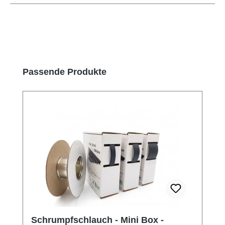
Produktgalerie überspringen
Passende Produkte
Schrumpfschlauch - Mini Box -