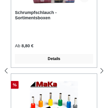
Schrumpfschlauch -
Sortimentsboxen
Regulärer Preis:
Ab
8,80 €
Details
Rabatt
%