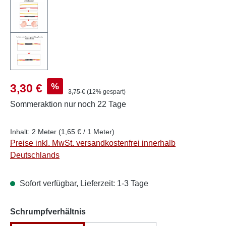
Verkaufspreis:
%
3,30 €
Regulärer Preis:
3,75 €
(12% gespart)
Sommeraktion
nur noch 22 Tage
Inhalt:
2 Meter
(1,65 € / 1 Meter)
Preise inkl. MwSt. versandkostenfrei innerhalb
Deutschlands
Sofort verfügbar, Lieferzeit: 1-3 Tage
auswählen
Schrumpfverhältnis