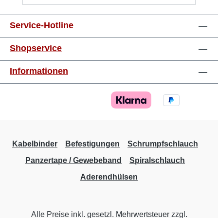
mm²orange8 mm 0,75 mm²weiss8 mm 1,0
mm²gelb8 mm 1,5 mm²rot8 mm 2,5 mm²blau8
Service-Hotline
mm 4,0 mm²grau10 mm 6,0 mm²schwarz12
mm 10,0 mm²elfenbein12 mm 16,0
Shopservice
mm²grün12 mm 25,0 mm²braun16 mm 35,0
mm²grau16 mm 50,0 mm²olive20 mm
Informationen
Kabelbinder
Befestigungen
Schrumpfschlauch
Panzertape / Gewebeband
Spiralschlauch
Aderendhülsen
Alle Preise inkl. gesetzl. Mehrwertsteuer zzgl.