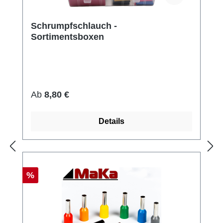
Schrumpfschlauch -
Sortimentsboxen
Regulärer Preis:
Ab
8,80 €
Details
Rabatt
%