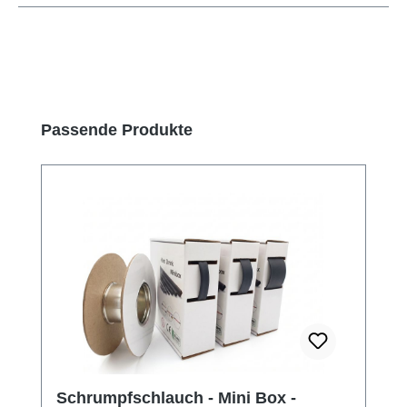
Produktgalerie überspringen
Passende Produkte
Schrumpfschlauch - Mini Box -