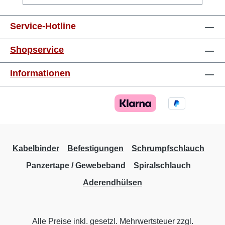
mm²orange8 mm 0,75 mm²weiss8 mm 1,0
mm²gelb8 mm 1,5 mm²rot8 mm 2,5 mm²blau8
Service-Hotline
mm 4,0 mm²grau10 mm 6,0 mm²schwarz12
mm 10,0 mm²elfenbein12 mm 16,0
Shopservice
mm²grün12 mm 25,0 mm²braun16 mm 35,0
mm²grau16 mm 50,0 mm²olive20 mm
Informationen
Kabelbinder
Befestigungen
Schrumpfschlauch
Panzertape / Gewebeband
Spiralschlauch
Aderendhülsen
Alle Preise inkl. gesetzl. Mehrwertsteuer zzgl.