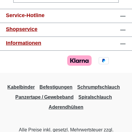
mm²orange8 mm 0,75 mm²weiss8 mm 1,0
mm²gelb8 mm 1,5 mm²rot8 mm 2,5 mm²blau8
Service-Hotline
mm 4,0 mm²grau10 mm 6,0 mm²schwarz12
mm 10,0 mm²elfenbein12 mm 16,0
Shopservice
mm²grün12 mm 25,0 mm²braun16 mm 35,0
mm²grau16 mm 50,0 mm²olive20 mm
Informationen
Kabelbinder
Befestigungen
Schrumpfschlauch
Panzertape / Gewebeband
Spiralschlauch
Aderendhülsen
Alle Preise inkl. gesetzl. Mehrwertsteuer zzgl.