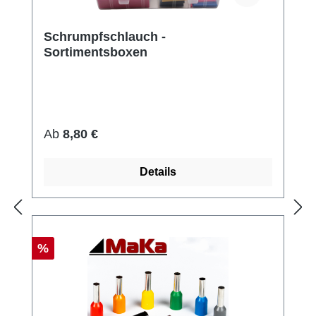
Schrumpfschlauch -
Sortimentsboxen
Regulärer Preis:
Ab
8,80 €
Details
Rabatt
%