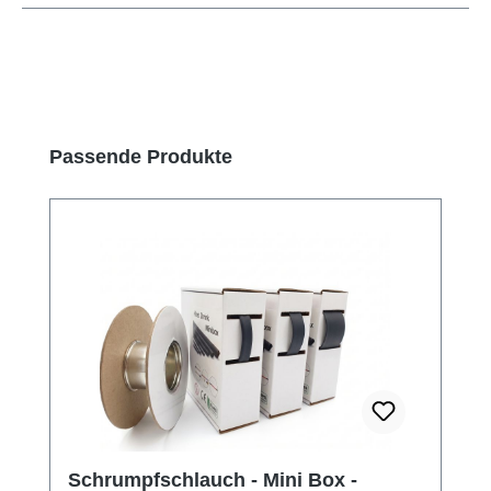
Produktgalerie überspringen
Passende Produkte
Schrumpfschlauch - Mini Box -