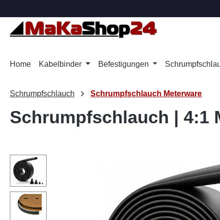
m Hauptinhalt springen
Zur Suche springen
Zur Hauptnavigation springen
Home
Kabelbinder
Befestigungen
Schrumpfschla
Schrumpfschlauch
Schrumpfschlauch Meterware
Schrumpfschlauch | 4:1 M
Bildergalerie überspringen