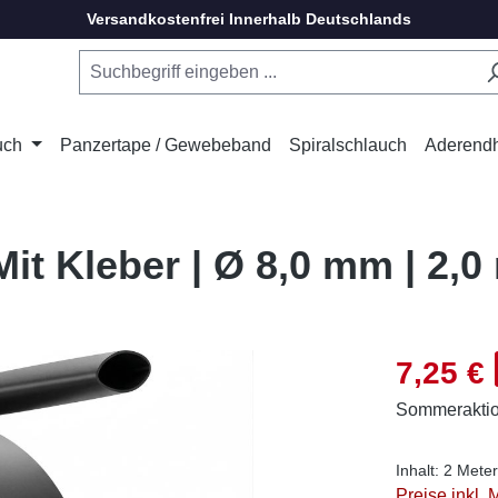
Versandkostenfrei Innerhalb Deutschlands
uch
Panzertape / Gewebeband
Spiralschlauch
Aderend
it Kleber | Ø 8,0 mm | 2,0
Verkaufsprei
7,25 €
Sommerakti
Inhalt:
2 Mete
Preise inkl.