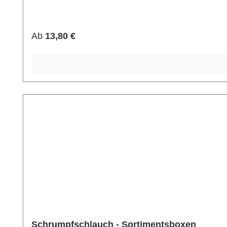
Regulärer Preis:
Ab
13,80 €
Schrumpfschlauch - Sortimentsboxen