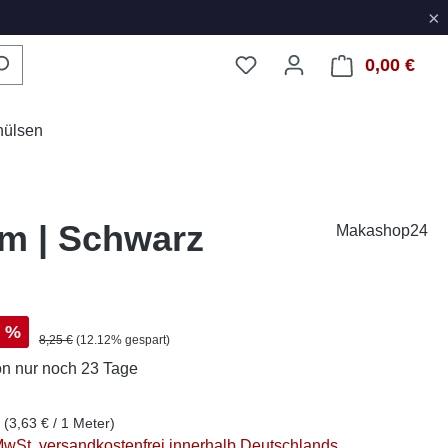
×
0,00 €
Ware
hülsen
 m | Schwarz
Makashop24
s:
%
Regulärer Preis:
8,25 €
(12.12% gespart)
on
nur noch 23 Tage
r
(3,63 € / 1 Meter)
 MwSt. versandkostenfrei innerhalb Deutschlands