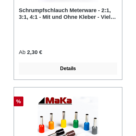
Schrumpfschlauch Meterware - 2:1,
3:1, 4:1 - Mit und Ohne Kleber - Viele
Farben
Regulärer Preis:
Ab
2,30 €
Details
Rabatt
%