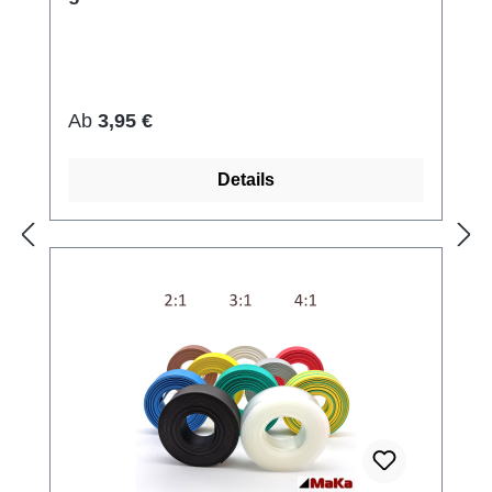
Regulärer Preis:
Ab
3,95 €
Details