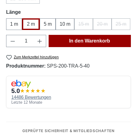
(Diese Option ist zurzeit nicht verfügbar.)
auswählen
Länge
1 m
2 m
5 m
10 m
15 m
20 m
25 m
(Diese Option ist zurzeit nic
(Diese Option ist z
(Diese Op
Produkt Anzahl: Gib den gewünschten Wert e
In den Warenkorb
Zum Merkzettel hinzufügen
Produktnummer:
SPS-200-TRA-5-40
5.0
14486 Bewertungen
Letzte 12 Monate
GEPRÜFTE SICHERHEIT & MITGLIEDSCHAFTEN