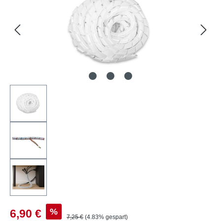
Verkaufspreis:
%
6,90 €
Regulärer Preis:
7,25 €
(4.83% gespart)