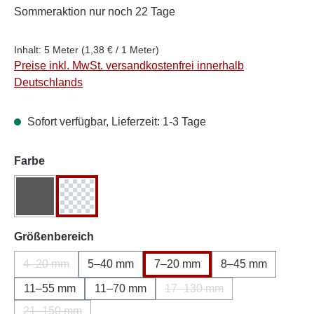
Sommeraktion
nur noch 22 Tage
Inhalt:
5 Meter
(1,38 € / 1 Meter)
Preise inkl. MwSt. versandkostenfrei innerhalb
Deutschlands
Sofort verfügbar, Lieferzeit: 1-3 Tage
auswählen
Farbe
Schwarz
Transparent
(Diese Option ist zurzeit nicht verfügbar.)
auswählen
Größenbereich
4–20 mm
5–40 mm
7–20 mm
8–45 mm
(Diese Option ist zurzeit nicht verfügbar.)
11–55 mm
11–70 mm
17–130 mm
(Diese Option ist zurzeit ni
21–150 mm