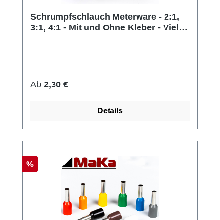
Schrumpfschlauch Meterware - 2:1,
3:1, 4:1 - Mit und Ohne Kleber - Viele
Farben
Regulärer Preis:
Ab
2,30 €
Details
Rabatt
%