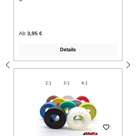
Regulärer Preis:
Ab
3,95 €
Details