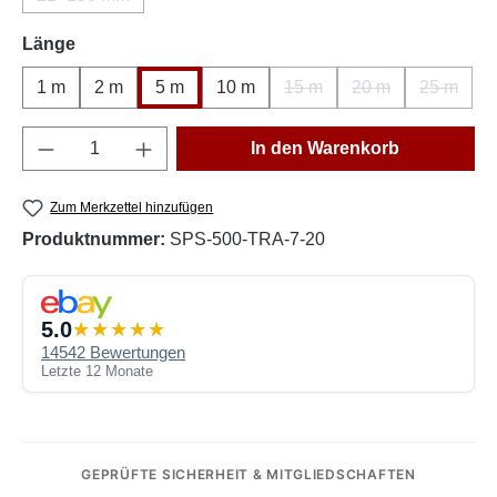
(Diese Option ist zurzeit nicht verfügbar.)
auswählen
Länge
1 m
2 m
5 m
10 m
15 m
20 m
25 m
(Diese Option ist zurzeit nic
(Diese Option ist z
(Diese Op
Produkt Anzahl: Gib den gewünschten Wert e
In den Warenkorb
Zum Merkzettel hinzufügen
Produktnummer:
SPS-500-TRA-7-20
5.0
14542 Bewertungen
Letzte 12 Monate
GEPRÜFTE SICHERHEIT & MITGLIEDSCHAFTEN